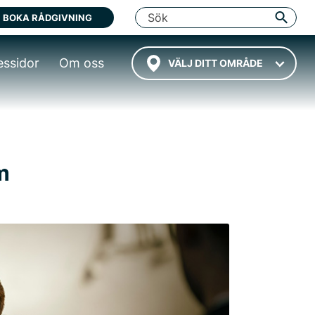
BOKA RÅDGIVNING
essidor
Om oss
VÄLJ DITT OMRÅDE
m