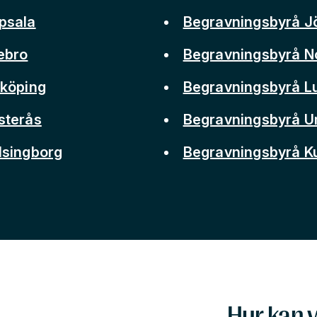
psala
Begravningsbyrå J
ebro
Begravningsbyrå N
nköping
Begravningsbyrå L
sterås
Begravningsbyrå 
lsingborg
Begravningsbyrå 
Hur kan v