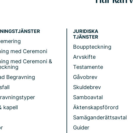
NINGSTJÄNSTER
JURIDISKA
TJÄNSTER
remering
Bouppteckning
ning med Ceremoni
Arvskifte
ning med Ceremoni &
eckning
Testamente
ad Begravning
Gåvobrev
fall
Skuldebrev
gravningstyper
Samboavtal
& kapell
Äktenskapsförord
Samäganderättsavtal
r
Guider