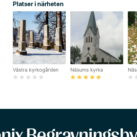
Platser i närheten
Västra kyrkogården
Näsums kyrka
Näs
enix Begravningsby