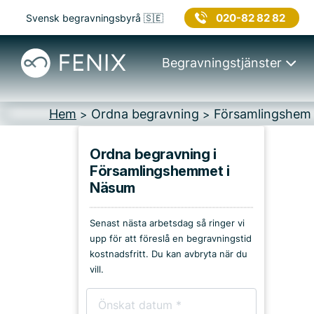
020-82 82 82
Svensk begravningsbyrå 🇸🇪
Begravningstjänster
Hem
Ordna begravning
Församlingshem
>
>
Ordna begravning i
Församlingshemmet i
Platser i Bromölla
Näsum
Kyrkor & kapell
Senast nästa arbetsdag så ringer vi
upp för att föreslå en begravningstid
Begravningsplatser
kostnadsfritt. Du kan avbryta när du
vill.
Församlingshem
Bårhus