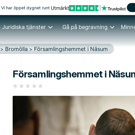
Vi har öppet dygnet runt
Juridiska tjänster
Gå på begravning
Minn
Bromölla
Församlingshemmet i Näsum
>
>
Församlingshemmet i Näsu