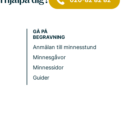
020-82 82 82
GÅ PÅ
BEGRAVNING
Anmälan till minnesstund
Minnesgåvor
Minnessidor
Guider