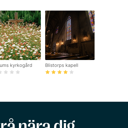
ums kyrkogård
Blistorps kapell
rå nära dig