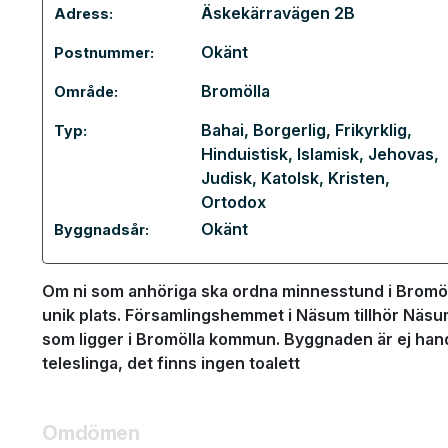
Äskekärravägen 2B
Adress:
Okänt
Postnummer:
Bromölla
Område:
Bahai
,
Borgerlig
,
Frikyrklig
,
Typ:
Hinduistisk
,
Islamisk
,
Jehovas
,
Judisk
,
Katolsk
,
Kristen
,
Ortodox
Okänt
Byggnadsår:
Om ni som anhöriga ska ordna minnesstund i Bromö
unik plats. Församlingshemmet i Näsum tillhör Näsum
som ligger i Bromölla kommun. Byggnaden är ej han
teleslinga, det finns ingen toalett
Omdömen