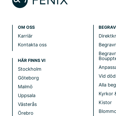
OM OSS
BEGRAV
Karriär
Direktk
Kontakta oss
Begrav
Begrav
Bouppt
HÄR FINNS VI
Anpass
Stockholm
Vid döds
Göteborg
Alla be
Malmö
Kyrkor 
Uppsala
Kistor
Västerås
Blommo
Örebro