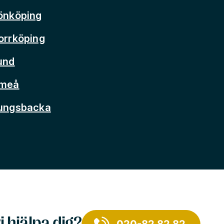
önköping
orrköping
und
Umeå
Kungsbacka
i hjälpa dig?