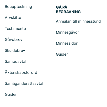
Bouppteckning
GÅ PÅ
BEGRAVNING
Arvskifte
Anmälan till minnesstund
Testamente
Minnesgåvor
Gåvobrev
Minnessidor
Skuldebrev
Guider
Samboavtal
Äktenskapsförord
Samäganderättsavtal
Guider