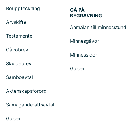
Bouppteckning
GÅ PÅ
BEGRAVNING
Arvskifte
Anmälan till minnesstund
Testamente
Minnesgåvor
Gåvobrev
Minnessidor
Skuldebrev
Guider
Samboavtal
Äktenskapsförord
Samäganderättsavtal
Guider