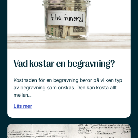
förberedda vi än tror att vi är, till exempel efter
en lång tids sjukdom hos den anhörige, så är det
överrumplande och chockartat.
Och mitt i sorgen är det ingen enkel sak att börja
tänka praktiskt.
Läs mer
Vad kostar en begravning?
Kostnaden för en begravning beror på vilken typ
av begravning som önskas. Den kan kosta allt
mellan...
Läs mer