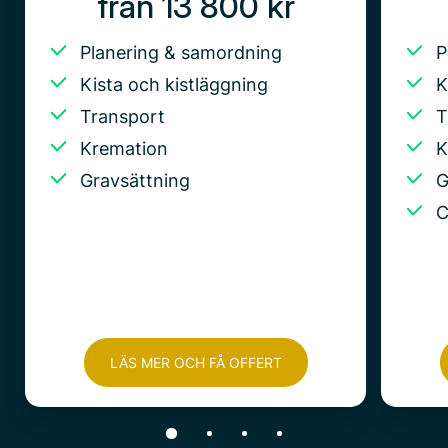
från 13 800 kr
Planering & samordning
P
Kista och kistläggning
K
Transport
T
Kremation
K
Gravsättning
G
C
LÄS MER OCH FÅ OFFERT