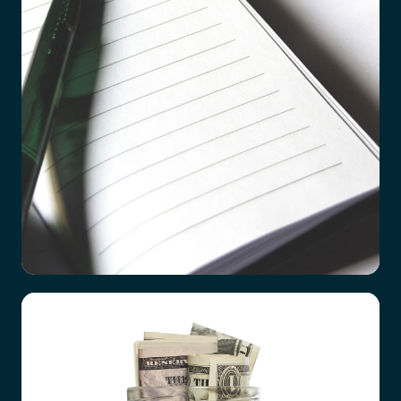
Checklista vid dödsfall
Det är ett hårt slag att förlora en närstående
familjemedlem, oavsett vad orsaken är. Hur