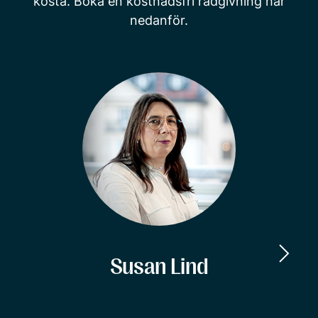
kosta. Boka en kostnadsfri rådgivning här
nedanför.
Susan Lind