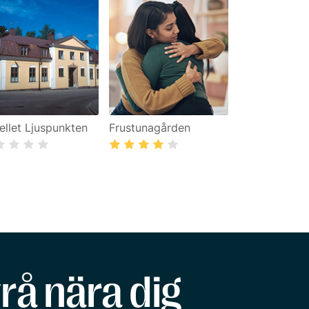
ellet Ljuspunkten
Frustunagården
rå nära dig