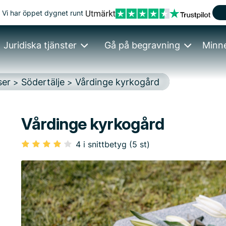
Vi har öppet dygnet runt
Juridiska tjänster
Gå på begravning
Minn
ser
Södertälje
Vårdinge kyrkogård
>
>
Vårdinge kyrkogård
4 i snittbetyg (5 st)