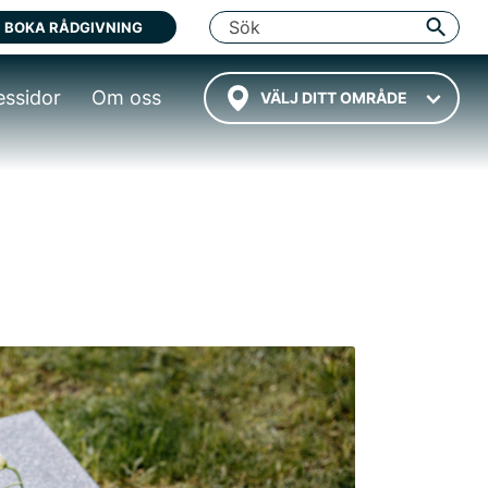
BOKA RÅDGIVNING
essidor
Om oss
VÄLJ DITT OMRÅDE