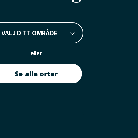
VÄLJ DITT OMRÅDE
eller
Se alla orter