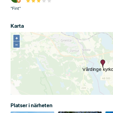
"Fint"
Karta
+
+
−
−
Platser i närheten