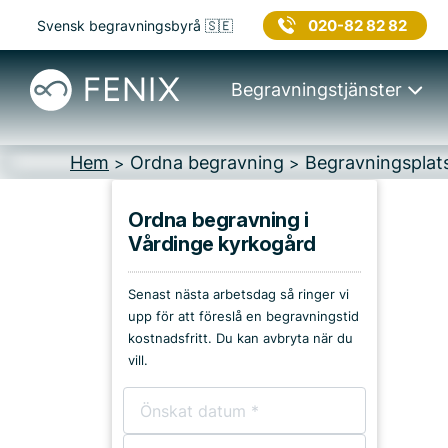
020-82 82 82
Svensk begravningsbyrå 🇸🇪
Begravningstjänster
Hem
Ordna begravning
Begravningsplat
>
>
Ordna begravning i
Vårdinge kyrkogård
Platser i Södertälje
Senast nästa arbetsdag så ringer vi
Kyrkor & kapell
upp för att föreslå en begravningstid
kostnadsfritt. Du kan avbryta när du
Begravningsplatser
vill.
Församlingshem
Bårhus