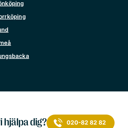
önköping
orrköping
und
Umeå
Kungsbacka
i hjälpa dig?
020-82 82 82