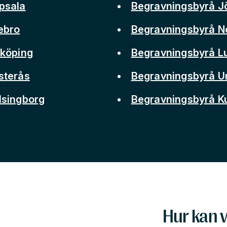
psala
Begravningsbyrå J
ebro
Begravningsbyrå N
nköping
Begravningsbyrå L
sterås
Begravningsbyrå 
lsingborg
Begravningsbyrå 
Hur kan v