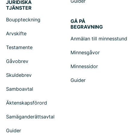
Guider
JURIDISKA
TJÄNSTER
Bouppteckning
GÅ PÅ
BEGRAVNING
Arvskifte
Anmälan till minnesstund
Testamente
Minnesgåvor
Gåvobrev
Minnessidor
Skuldebrev
Guider
Samboavtal
Äktenskapsförord
Samäganderättsavtal
Guider