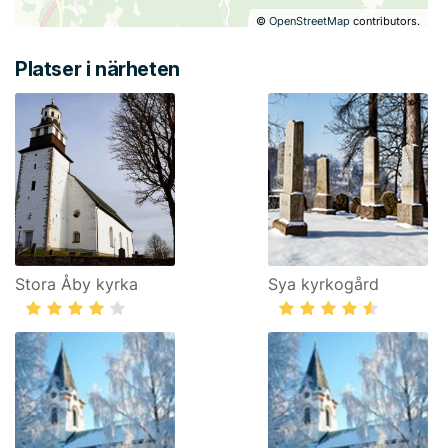
©
OpenStreetMap
contributors.
Platser i närheten
Stora Åby kyrka
Sya kyrkogård