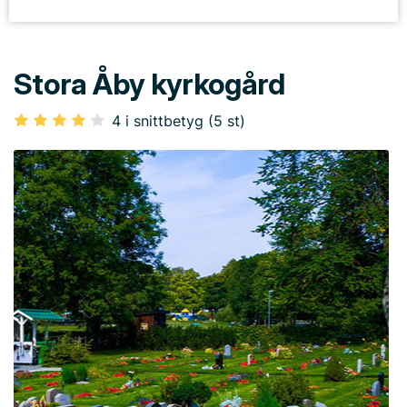
Stora Åby kyrkogård
4 i snittbetyg (5 st)