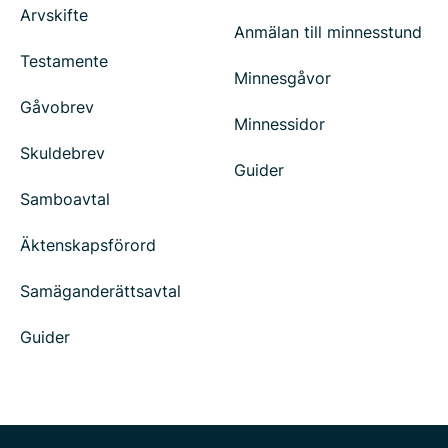
Arvskifte
Anmälan till minnesstund
Testamente
Minnesgåvor
Gåvobrev
Minnessidor
Skuldebrev
Guider
Samboavtal
Äktenskapsförord
Samäganderättsavtal
Guider