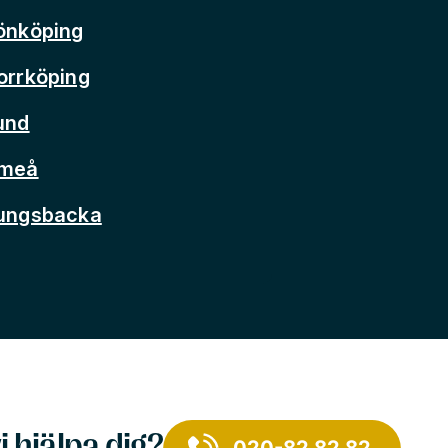
önköping
orrköping
und
Umeå
Kungsbacka
i hjälpa dig?