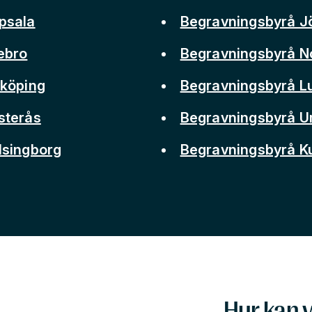
psala
Begravningsbyrå J
ebro
Begravningsbyrå N
nköping
Begravningsbyrå L
sterås
Begravningsbyrå 
lsingborg
Begravningsbyrå 
Hur kan v