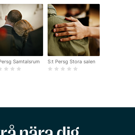
 Persg Samtalsrum
S:t Persg Stora salen
rå nära dig