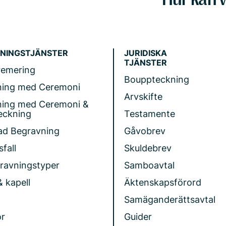
NINGSTJÄNSTER
JURIDISKA
TJÄNSTER
remering
Bouppteckning
ning med Ceremoni
Arvskifte
ning med Ceremoni &
eckning
Testamente
ad Begravning
Gåvobrev
fall
Skuldebrev
gravningstyper
Samboavtal
& kapell
Äktenskapsförord
Samäganderättsavtal
r
Guider