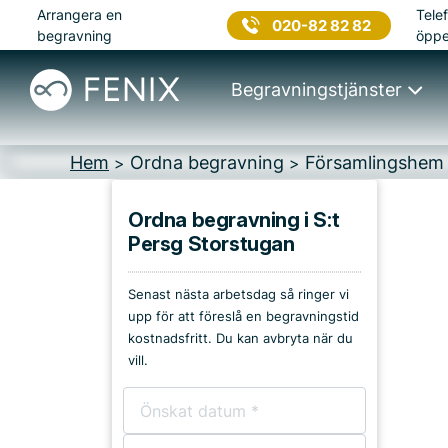
Arrangera en
Telef
020-82 82 82
begravning
öppe
Begravningstjänster
Hem
Ordna begravning
Församlingshem
>
>
Ordna begravning i S:t
Persg Storstugan
Platser i Leksand
Senast nästa arbetsdag så ringer vi
Kyrkor & kapell
upp för att föreslå en begravningstid
kostnadsfritt. Du kan avbryta när du
Begravningsplatser
vill.
Församlingshem
Bårhus