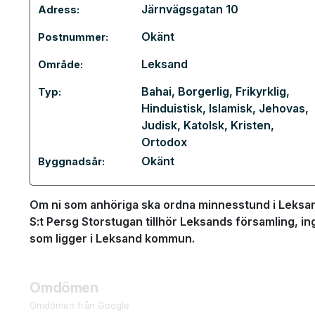
Järnvägsgatan 10
Adress:
Okänt
Postnummer:
Leksand
Område:
Bahai
,
Borgerlig
,
Frikyrklig
,
Typ:
Hinduistisk
,
Islamisk
,
Jehovas
,
Judisk
,
Katolsk
,
Kristen
,
Ortodox
Okänt
Byggnadsår:
Om ni som anhöriga ska ordna minnesstund i Leksand
S:t Persg Storstugan tillhör Leksands församling, in
som ligger i Leksand kommun.
Omdömen
Omdömen från Google