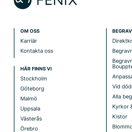
OM OSS
BEGRAV
Karriär
Direktk
Kontakta oss
Begrav
Begrav
Bouppt
HÄR FINNS VI
Anpass
Stockholm
Vid döds
Göteborg
Alla be
Malmö
Kyrkor 
Uppsala
Kistor
Västerås
Blommo
Örebro