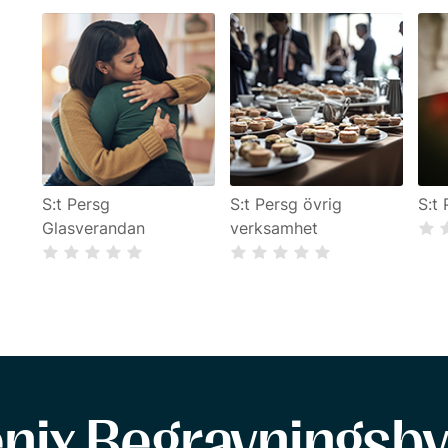
S:t Persg
S:t Persg övrig
S:t
Glasverandan
verksamhet
enix Begravningsby