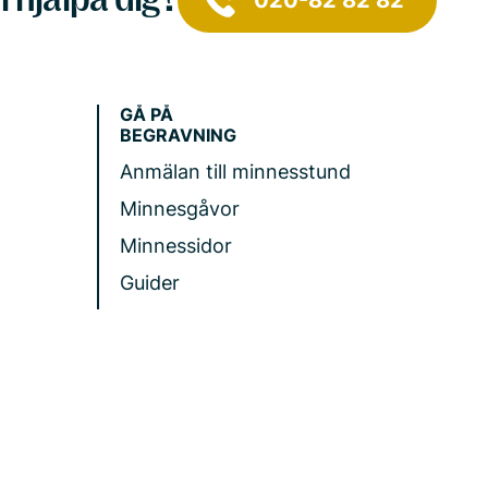
020-82 82 82
GÅ PÅ
BEGRAVNING
Anmälan till minnesstund
Minnesgåvor
Minnessidor
Guider