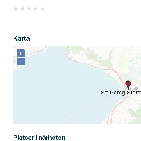
Karta
+
+
−
−
Platser i närheten