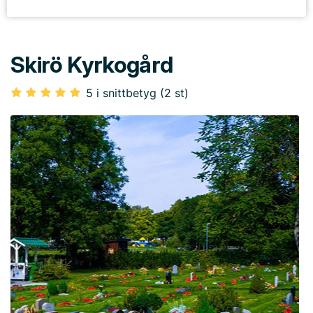
Skirö Kyrkogård
5 i snittbetyg (2 st)