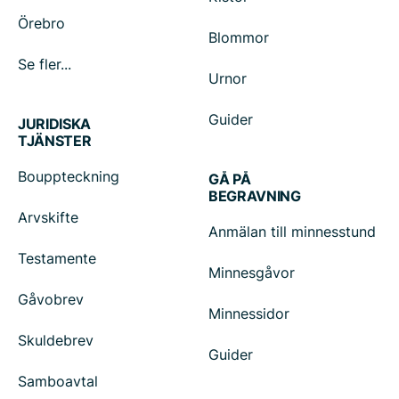
Örebro
Blommor
Se fler...
Urnor
Guider
JURIDISKA
TJÄNSTER
Bouppteckning
GÅ PÅ
BEGRAVNING
Arvskifte
Anmälan till minnesstund
Testamente
Minnesgåvor
Gåvobrev
Minnessidor
Skuldebrev
Guider
Samboavtal