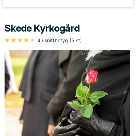
Skede Kyrkogård
4 i snittbetyg (5 st)