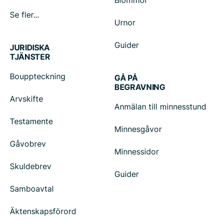
Blommor
Se fler...
Urnor
Guider
JURIDISKA
TJÄNSTER
Bouppteckning
GÅ PÅ
BEGRAVNING
Arvskifte
Anmälan till minnesstund
Testamente
Minnesgåvor
Gåvobrev
Minnessidor
Skuldebrev
Guider
Samboavtal
Äktenskapsförord