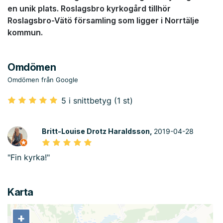
en unik plats. Roslagsbro kyrkogård tillhör
Roslagsbro-Vätö församling som ligger i Norrtälje
kommun.
Omdömen
Omdömen från Google
5 i snittbetyg (1 st)
Britt-Louise Drotz Haraldsson,
2019-04-28
"Fin kyrka!"
Karta
+
+