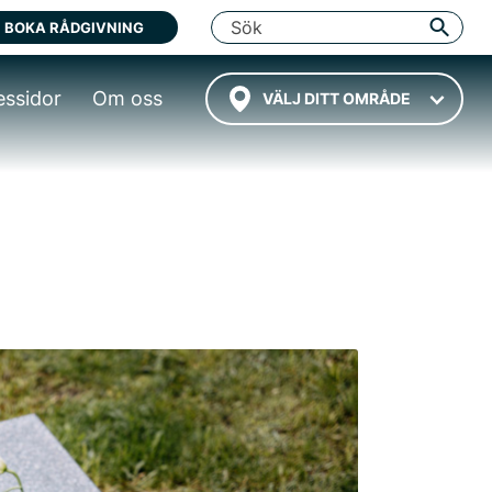
BOKA RÅDGIVNING
essidor
Om oss
VÄLJ DITT OMRÅDE