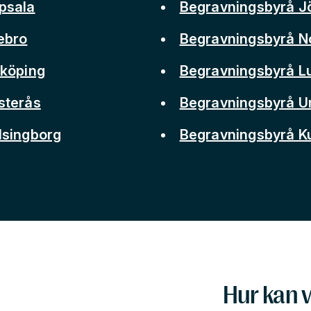
psala
Begravningsbyrå J
ebro
Begravningsbyrå N
nköping
Begravningsbyrå L
sterås
Begravningsbyrå 
lsingborg
Begravningsbyrå 
Hur kan v