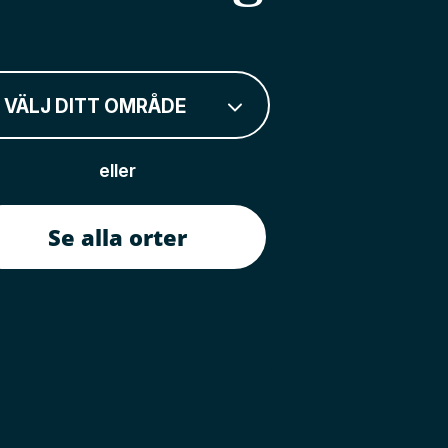
VÄLJ DITT OMRÅDE
eller
Se alla orter