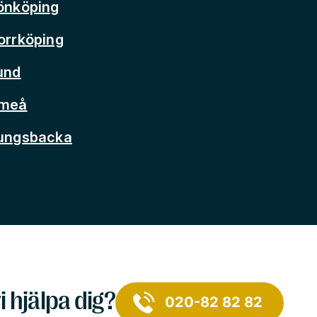
önköping
orrköping
und
Umeå
Kungsbacka
i hjälpa dig?
020-82 82 82