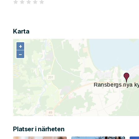
Karta
+
+
−
−
Platser i närheten