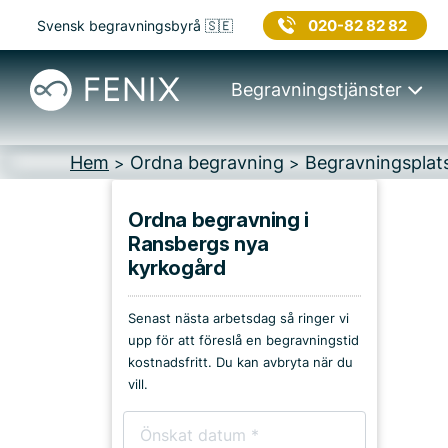
020-82 82 82
Svensk begravningsbyrå 🇸🇪
Begravningstjänster
Hem
Ordna begravning
Begravningsplat
>
>
Ordna begravning i
Ransbergs nya
Platser i Tibro
kyrkogård
Kyrkor & kapell
Senast nästa arbetsdag så ringer vi
upp för att föreslå en begravningstid
Begravningsplatser
kostnadsfritt. Du kan avbryta när du
vill.
Församlingshem
Bårhus