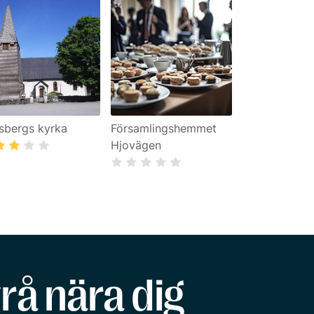
sbergs kyrka
Församlingshemmet
Hjovägen
rå nära dig