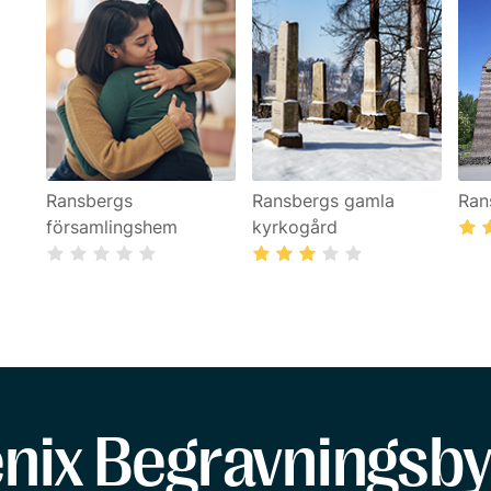
Ransbergs
Ransbergs gamla
Ran
församlingshem
kyrkogård
enix Begravningsby