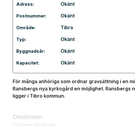
Okänt
Adress:
Okänt
Postnummer:
Tibro
Område:
Okänt
Typ:
Okänt
Byggnadsår:
Okänt
Kapacitet:
För många anhöriga som ordnar gravsättning i en min
Ransbergs nya kyrkogård en möjlighet. Ransbergs ny
ligger i Tibro kommun.
Omdömen
Omdömen från Google