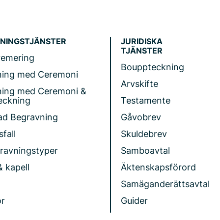
NINGSTJÄNSTER
JURIDISKA
TJÄNSTER
remering
Bouppteckning
ning med Ceremoni
Arvskifte
ning med Ceremoni &
eckning
Testamente
ad Begravning
Gåvobrev
fall
Skuldebrev
gravningstyper
Samboavtal
& kapell
Äktenskapsförord
Samäganderättsavtal
r
Guider