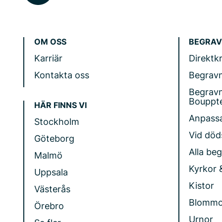
OM OSS
BEGRAV
Karriär
Direktk
Kontakta oss
Begrav
Begrav
Bouppt
HÄR FINNS VI
Anpass
Stockholm
Vid döds
Göteborg
Alla be
Malmö
Kyrkor 
Uppsala
Kistor
Västerås
Blommo
Örebro
Urnor