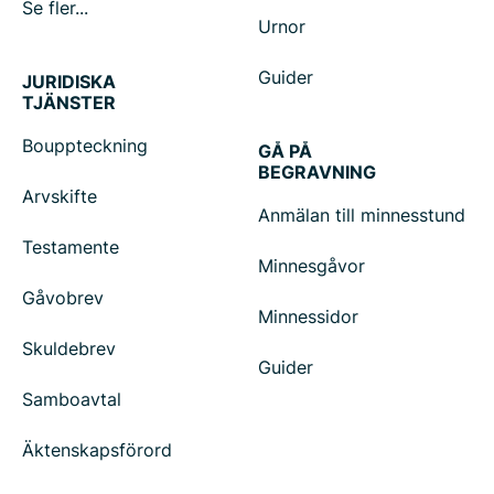
Se fler...
Urnor
Guider
JURIDISKA
TJÄNSTER
Bouppteckning
GÅ PÅ
BEGRAVNING
Arvskifte
Anmälan till minnesstund
Testamente
Minnesgåvor
Gåvobrev
Minnessidor
Skuldebrev
Guider
Samboavtal
Äktenskapsförord