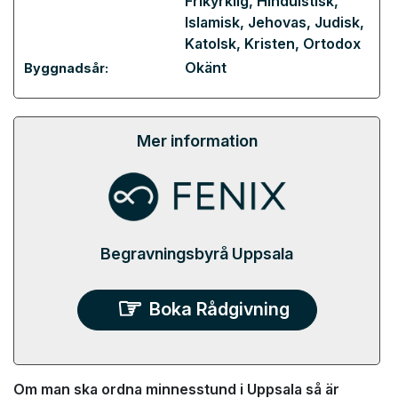
Frikyrklig
,
Hinduistisk
,
Islamisk
,
Jehovas
,
Judisk
,
Katolsk
,
Kristen
,
Ortodox
Okänt
Byggnadsår:
Mer information
Begravningsbyrå Uppsala
Boka Rådgivning
Om man ska ordna minnesstund i Uppsala så är