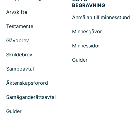
BEGRAVNING
Arvskifte
Anmälan till minnesstund
Testamente
Minnesgåvor
Gåvobrev
Minnessidor
Skuldebrev
Guider
Samboavtal
Äktenskapsförord
Samäganderättsavtal
Guider