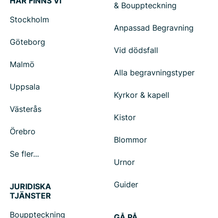
HÄR FINNS VI
& Bouppteckning
Stockholm
Anpassad Begravning
Göteborg
Vid dödsfall
Malmö
Alla begravningstyper
Uppsala
Kyrkor & kapell
Västerås
Kistor
Örebro
Blommor
Se fler...
Urnor
Guider
JURIDISKA
TJÄNSTER
Bouppteckning
GÅ PÅ