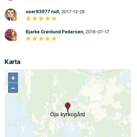
user93977 null,
2017-12-28
Bjarke Grønlund Pedersen,
2016-07-17
Karta
+
+
−
−