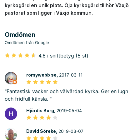
kyrkogård en unik plats. Öja kyrkogård tillhör Växjö
pastorat som ligger i Växjö kommun.
Omdömen
Omdömen från Google
4.6 i snittbetyg (5 st)
romywebb se,
2017-03-11
"Fantastisk vacker och välvårdad kyrka. Ger en lugn
och fridfull känsla. "
Hjördis Borg,
2019-05-04
David Söreke,
2019-03-07