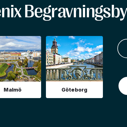
enix Begravningsby
Malmö
Göteborg