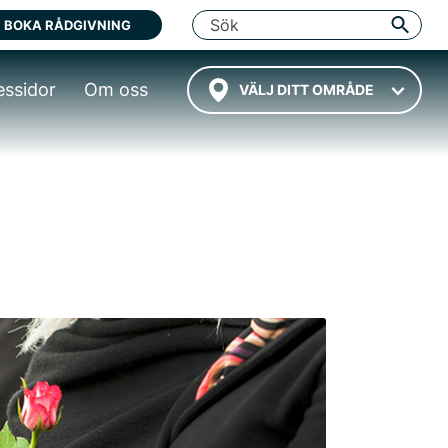
BOKA RÅDGIVNING
essidor
Om oss
VÄLJ DITT OMRÅDE