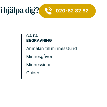
i hjälpa dig?
020-82 82 82
GÅ PÅ
BEGRAVNING
Anmälan till minnesstund
Minnesgåvor
Minnessidor
Guider