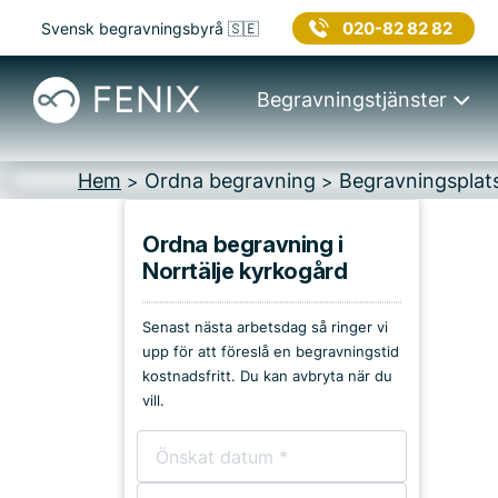
020-82 82 82
Svensk begravningsbyrå 🇸🇪
Begravningstjänster
Hem
Ordna begravning
Begravningsplat
>
>
Ordna begravning i
Norrtälje kyrkogård
Platser i Norrtälje
Senast nästa arbetsdag så ringer vi
Kyrkor & kapell
upp för att föreslå en begravningstid
kostnadsfritt. Du kan avbryta när du
Begravningsplatser
vill.
Församlingshem
Bårhus