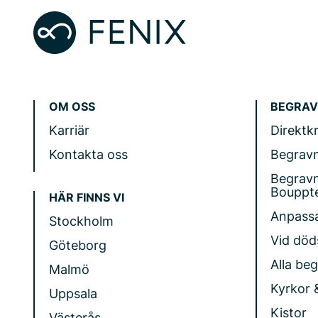
OM OSS
BEGRAV
Karriär
Direktk
Kontakta oss
Begrav
Begrav
Bouppt
HÄR FINNS VI
Anpass
Stockholm
Vid döds
Göteborg
Alla be
Malmö
Kyrkor 
Uppsala
Kistor
Västerås