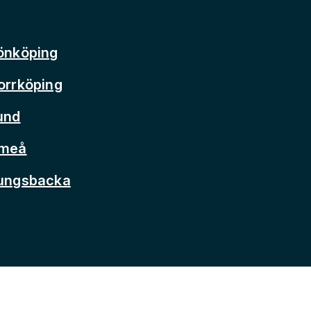
önköping
orrköping
und
Umeå
Kungsbacka