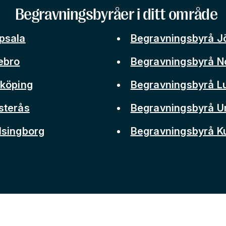
Begravningsbyråer i ditt område
psala
Begravningsbyrå J
ebro
Begravningsbyrå N
nköping
Begravningsbyrå L
sterås
Begravningsbyrå 
lsingborg
Begravningsbyrå 