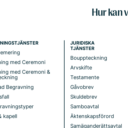
Hur kan v
NINGSTJÄNSTER
JURIDISKA
TJÄNSTER
remering
Bouppteckning
ning med Ceremoni
Arvskifte
ning med Ceremoni &
eckning
Testamente
ad Begravning
Gåvobrev
fall
Skuldebrev
gravningstyper
Samboavtal
& kapell
Äktenskapsförord
Samäganderättsavtal