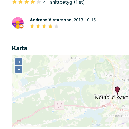
4 i snittbetyg (1 st)
Andreas Victorsson,
2013-10-15
Karta
+
+
−
−