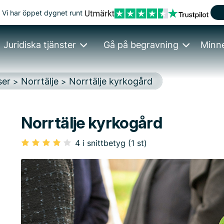
Vi har öppet dygnet runt
Juridiska tjänster
Gå på begravning
Minn
ser
Norrtälje
Norrtälje kyrkogård
>
>
Norrtälje kyrkogård
4 i snittbetyg (1 st)