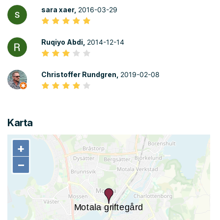
sara xaer,
2016-03-29
Ruqiyo Abdi,
2014-12-14
Christoffer Rundgren,
2019-02-08
Karta
+
+
−
−