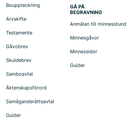
Bouppteckning
GÅ PÅ
BEGRAVNING
Arvskifte
Anmälan till minnesstund
Testamente
Minnesgåvor
Gåvobrev
Minnessidor
Skuldebrev
Guider
Samboavtal
Äktenskapsförord
Samäganderättsavtal
Guider