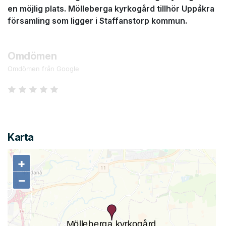
en möjlig plats. Mölleberga kyrkogård tillhör Uppåkra
församling som ligger i Staffanstorp kommun.
Omdömen
Omdömen från Google
Karta
+
+
−
−