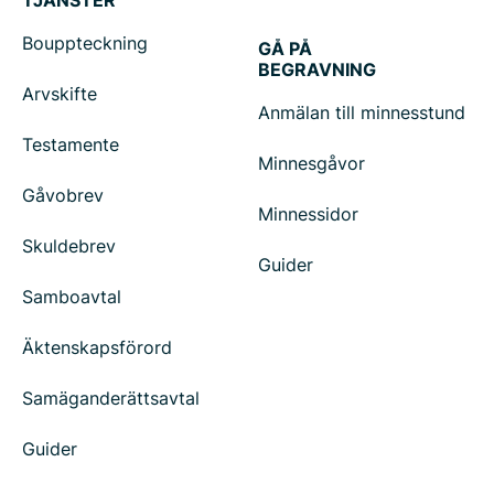
TJÄNSTER
Bouppteckning
GÅ PÅ
BEGRAVNING
Arvskifte
Anmälan till minnesstund
Testamente
Minnesgåvor
Gåvobrev
Minnessidor
Skuldebrev
Guider
Samboavtal
Äktenskapsförord
Samäganderättsavtal
Guider