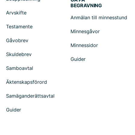
BEGRAVNING
Arvskifte
Anmälan till minnesstund
Testamente
Minnesgåvor
Gåvobrev
Minnessidor
Skuldebrev
Guider
Samboavtal
Äktenskapsförord
Samäganderättsavtal
Guider