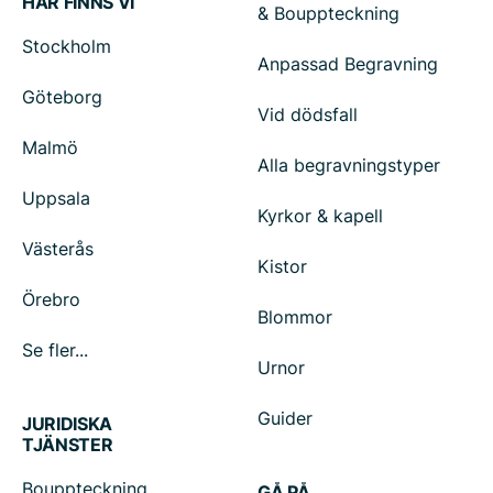
HÄR FINNS VI
& Bouppteckning
Stockholm
Anpassad Begravning
Göteborg
Vid dödsfall
Malmö
Alla begravningstyper
Uppsala
Kyrkor & kapell
Västerås
Kistor
Örebro
Blommor
Se fler...
Urnor
Guider
JURIDISKA
TJÄNSTER
Bouppteckning
GÅ PÅ