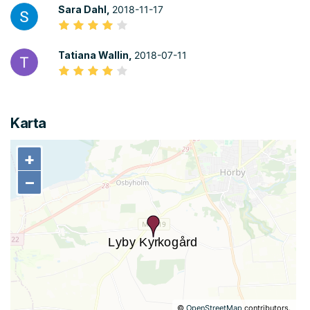
Sara Dahl,
2018-11-17
Tatiana Wallin,
2018-07-11
Karta
+
+
−
−
©
OpenStreetMap
contributors.