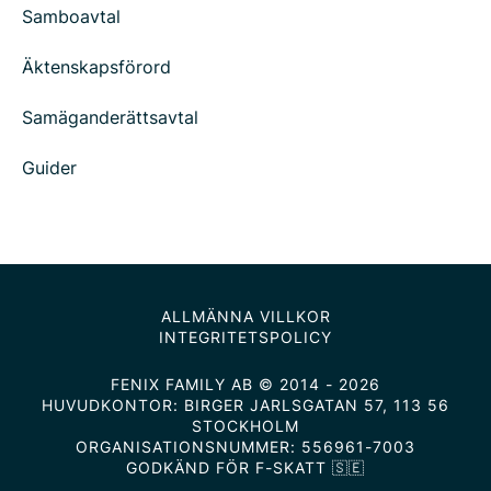
Samboavtal
Äktenskapsförord
Samäganderättsavtal
Guider
ALLMÄNNA VILLKOR
INTEGRITETSPOLICY
FENIX FAMILY AB © 2014 - 2026
HUVUDKONTOR: BIRGER JARLSGATAN 57, 113 56
STOCKHOLM
ORGANISATIONSNUMMER: 556961-7003
GODKÄND FÖR F-SKATT 🇸🇪