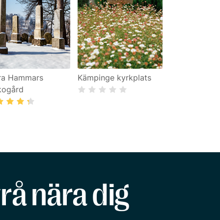
ra Hammars
Kämpinge kyrkplats
kogård
rå nära dig