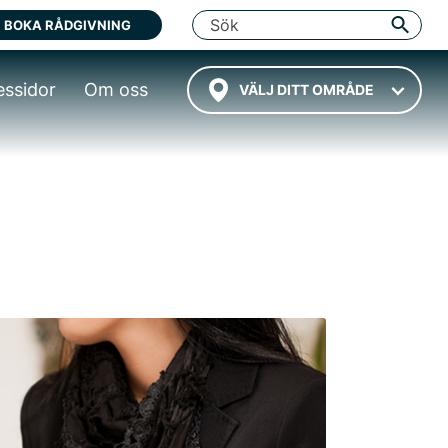
BOKA RÅDGIVNING
essidor
Om oss
VÄLJ DITT OMRÅDE