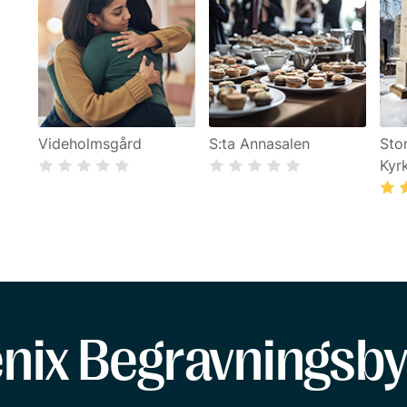
Videholmsgård
S:ta Annasalen
Sto
Kyr
enix Begravningsby