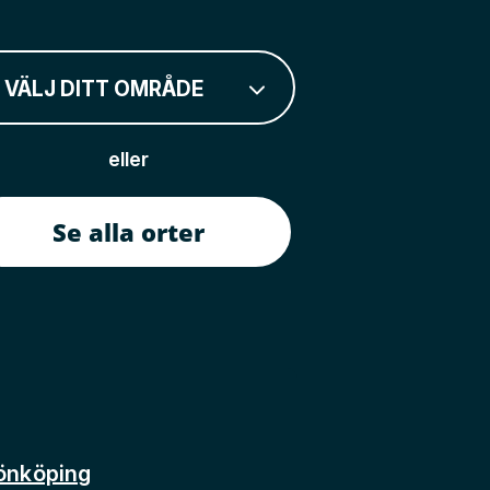
VÄLJ DITT OMRÅDE
eller
Se alla orter
önköping