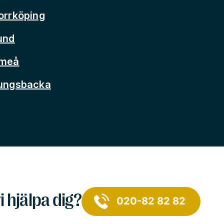
orrköping
und
Umeå
Kungsbacka
i hjälpa dig?
020-82 82 82