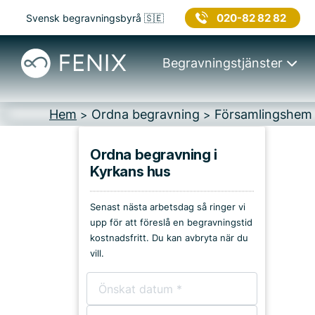
020-82 82 82
Svensk begravningsbyrå 🇸🇪
Begravningstjänster
Hem
Ordna begravning
Församlingshem
>
>
Ordna begravning i
Kyrkans hus
Platser i Vellinge
Senast nästa arbetsdag så ringer vi
Kyrkor & kapell
upp för att föreslå en begravningstid
kostnadsfritt. Du kan avbryta när du
Begravningsplatser
vill.
Församlingshem
Bårhus