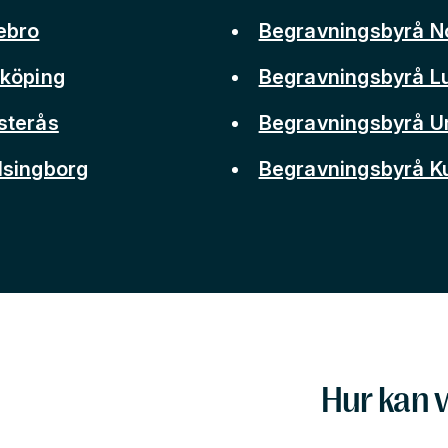
ebro
Begravningsbyrå N
nköping
Begravningsbyrå L
sterås
Begravningsbyrå 
lsingborg
Begravningsbyrå 
Hur kan v