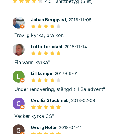
4.3 i snittbetyg (5 st)
Johan Bergqvist,
2018-11-06
"Trevlig kyrka, bra kör."
Lotta Törndahl,
2018-11-14
"Fin varm kyrka"
Lill kempe,
2017-09-01
"Under renovering, stängd till 2a advent"
Cecilia Stockmab,
2018-02-09
"Vacker kyrka CS"
Georg Nolte,
2019-04-11