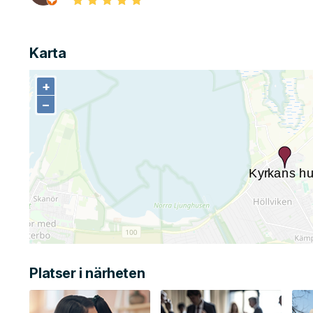
Karta
+
+
−
−
Platser i närheten