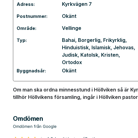
Kyrkvägen 7
Adress:
Okänt
Postnummer:
Vellinge
Område:
Bahai
,
Borgerlig
,
Frikyrklig
,
Typ:
Hinduistisk
,
Islamisk
,
Jehovas
,
Judisk
,
Katolsk
,
Kristen
,
Ortodox
Okänt
Byggnadsår:
Om man ska ordna minnesstund i Höllviken så är Kyrk
tillhör Höllvikens församling, ingår i Höllviken past
Omdömen
Omdömen från Google