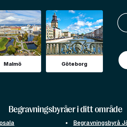
Malmö
Göteborg
Begravningsbyråer i ditt område
psala
Begravningsbyrå J