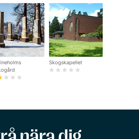
rineholms
Skogskapellet
kogård
rå nära dig