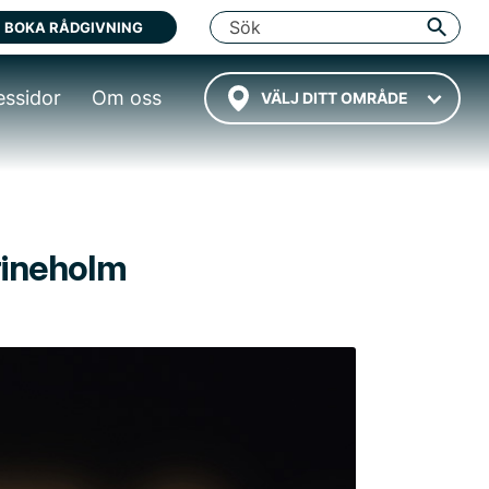
BOKA RÅDGIVNING
essidor
Om oss
VÄLJ DITT OMRÅDE
rineholm