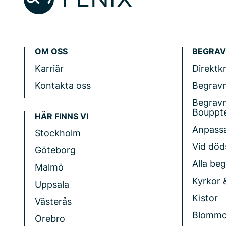
OM OSS
BEGRAV
Karriär
Direktk
Kontakta oss
Begrav
Begrav
Bouppt
HÄR FINNS VI
Anpass
Stockholm
Vid döds
Göteborg
Alla be
Malmö
Kyrkor 
Uppsala
Kistor
Västerås
Blommo
Örebro