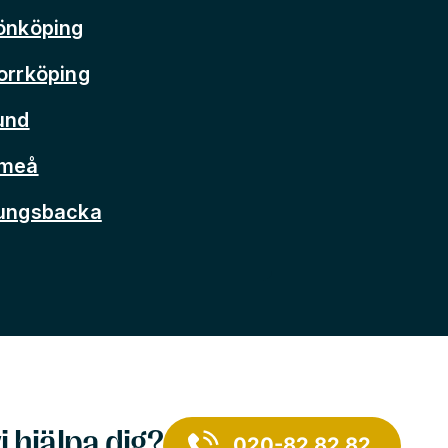
önköping
orrköping
und
Umeå
Kungsbacka
i hjälpa dig?
020-82 82 82