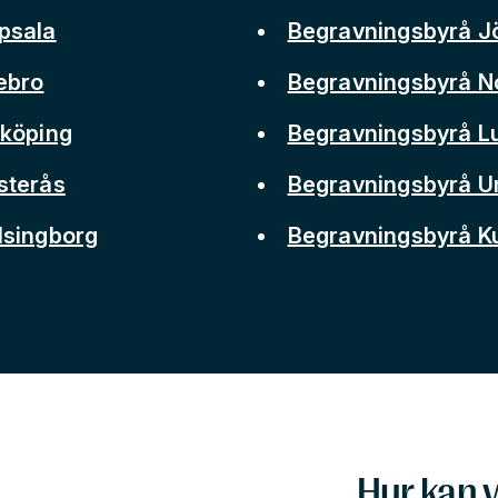
psala
Begravningsbyrå J
ebro
Begravningsbyrå N
nköping
Begravningsbyrå L
sterås
Begravningsbyrå 
lsingborg
Begravningsbyrå 
Hur kan v