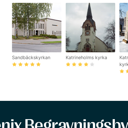
Sandbäckskyrkan
Katrineholms kyrka
Kat
kyr
enix Begravningsby