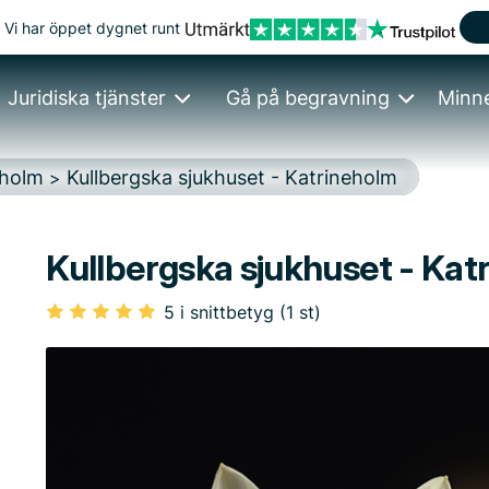
Vi har öppet dygnet runt
Juridiska tjänster
Gå på begravning
Minn
eholm
Kullbergska sjukhuset - Katrineholm
>
Kullbergska sjukhuset - Kat
5 i snittbetyg (1 st)