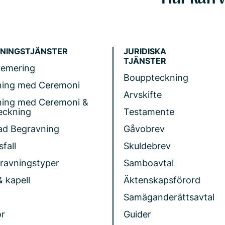
NINGSTJÄNSTER
JURIDISKA
TJÄNSTER
remering
Bouppteckning
ning med Ceremoni
Arvskifte
ning med Ceremoni &
eckning
Testamente
ad Begravning
Gåvobrev
fall
Skuldebrev
gravningstyper
Samboavtal
& kapell
Äktenskapsförord
Samäganderättsavtal
r
Guider