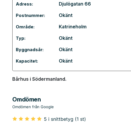
Djulögatan 66
Adress:
Okänt
Postnummer:
Katrineholm
Område:
Okänt
Typ:
Okänt
Byggnadsår:
Okänt
Kapacitet:
Bårhus i Södermanland.
Omdömen
Omdömen från Google
5 i snittbetyg (1 st)