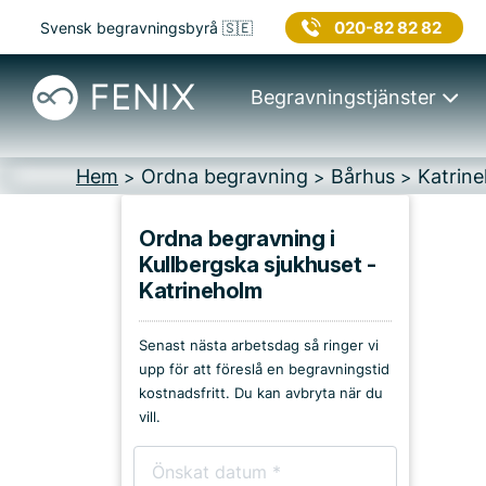
020-82 82 82
Svensk begravningsbyrå 🇸🇪
Begravningstjänster
Hem
Ordna begravning
Bårhus
Katrin
>
>
>
Ordna begravning i
Kullbergska sjukhuset -
Platser i Katrineholm
Katrineholm
Kyrkor & kapell
Senast nästa arbetsdag så ringer vi
upp för att föreslå en begravningstid
Begravningsplatser
kostnadsfritt. Du kan avbryta när du
vill.
Församlingshem
Bårhus