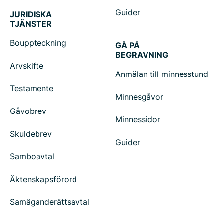
Guider
JURIDISKA
TJÄNSTER
Bouppteckning
GÅ PÅ
BEGRAVNING
Arvskifte
Anmälan till minnesstund
Testamente
Minnesgåvor
Gåvobrev
Minnessidor
Skuldebrev
Guider
Samboavtal
Äktenskapsförord
Samäganderättsavtal