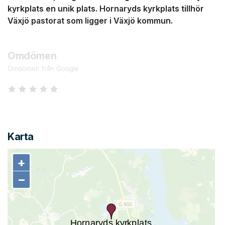
kyrkplats en unik plats. Hornaryds kyrkplats tillhör
Växjö pastorat som ligger i Växjö kommun.
Omdömen
Omdömen från Google
Karta
+
+
−
−