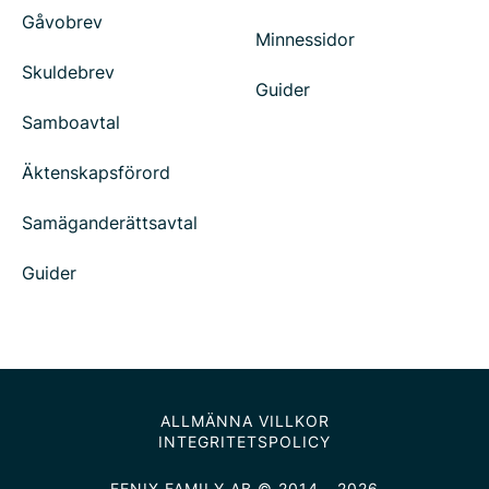
Gåvobrev
Minnessidor
Skuldebrev
Guider
Samboavtal
Äktenskapsförord
Samäganderättsavtal
Guider
ALLMÄNNA VILLKOR
INTEGRITETSPOLICY
FENIX FAMILY AB © 2014 - 2026