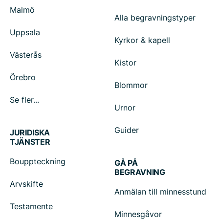
Malmö
Alla begravningstyper
Uppsala
Kyrkor & kapell
Västerås
Kistor
Örebro
Blommor
Se fler...
Urnor
Guider
JURIDISKA
TJÄNSTER
Bouppteckning
GÅ PÅ
BEGRAVNING
Arvskifte
Anmälan till minnesstund
Testamente
Minnesgåvor