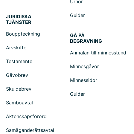
Urnor
Guider
JURIDISKA
TJÄNSTER
Bouppteckning
GÅ PÅ
BEGRAVNING
Arvskifte
Anmälan till minnesstund
Testamente
Minnesgåvor
Gåvobrev
Minnessidor
Skuldebrev
Guider
Samboavtal
Äktenskapsförord
Samäganderättsavtal