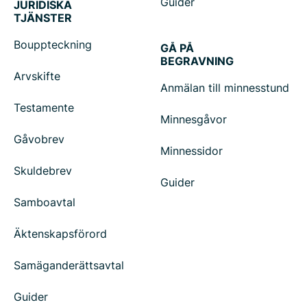
Guider
JURIDISKA
TJÄNSTER
Bouppteckning
GÅ PÅ
BEGRAVNING
Arvskifte
Anmälan till minnesstund
Testamente
Minnesgåvor
Gåvobrev
Minnessidor
Skuldebrev
Guider
Samboavtal
Äktenskapsförord
Samäganderättsavtal
Guider