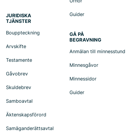
Urnor
Guider
JURIDISKA
TJÄNSTER
Bouppteckning
GÅ PÅ
BEGRAVNING
Arvskifte
Anmälan till minnesstund
Testamente
Minnesgåvor
Gåvobrev
Minnessidor
Skuldebrev
Guider
Samboavtal
Äktenskapsförord
Samäganderättsavtal