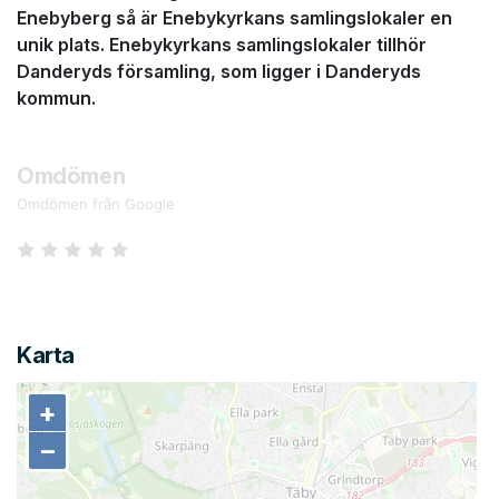
Enebyberg så är Enebykyrkans samlingslokaler en
unik plats. Enebykyrkans samlingslokaler tillhör
Danderyds församling, som ligger i Danderyds
kommun.
Omdömen
Omdömen från Google
Karta
+
+
−
−