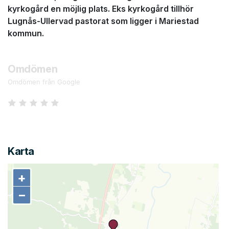
kyrkogård en möjlig plats. Eks kyrkogård tillhör
Lugnås-Ullervad pastorat som ligger i Mariestad
kommun.
Omdömen
Omdömen från Google
Karta
+
+
−
−