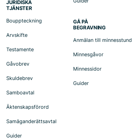
Guider
JURIDISKA
TJÄNSTER
Bouppteckning
GÅ PÅ
BEGRAVNING
Arvskifte
Anmälan till minnesstund
Testamente
Minnesgåvor
Gåvobrev
Minnessidor
Skuldebrev
Guider
Samboavtal
Äktenskapsförord
Samäganderättsavtal
Guider