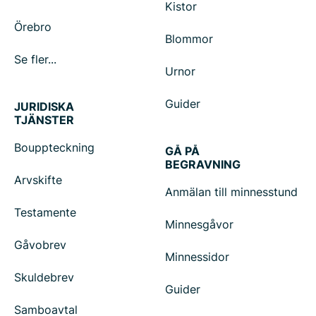
Kistor
Örebro
Blommor
Se fler...
Urnor
Guider
JURIDISKA
TJÄNSTER
Bouppteckning
GÅ PÅ
BEGRAVNING
Arvskifte
Anmälan till minnesstund
Testamente
Minnesgåvor
Gåvobrev
Minnessidor
Skuldebrev
Guider
Samboavtal