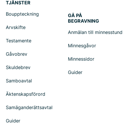
TJÄNSTER
Bouppteckning
GÅ PÅ
BEGRAVNING
Arvskifte
Anmälan till minnesstund
Testamente
Minnesgåvor
Gåvobrev
Minnessidor
Skuldebrev
Guider
Samboavtal
Äktenskapsförord
Samäganderättsavtal
Guider