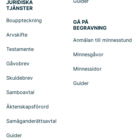
Guider
JURIDISKA
TJÄNSTER
Bouppteckning
GÅ PÅ
BEGRAVNING
Arvskifte
Anmälan till minnesstund
Testamente
Minnesgåvor
Gåvobrev
Minnessidor
Skuldebrev
Guider
Samboavtal
Äktenskapsförord
Samäganderättsavtal
Guider