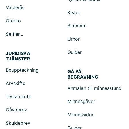
Västerås
Kistor
Örebro
Blommor
Se fler...
Urnor
Guider
JURIDISKA
TJÄNSTER
Bouppteckning
GÅ PÅ
BEGRAVNING
Arvskifte
Anmälan till minnesstund
Testamente
Minnesgåvor
Gåvobrev
Minnessidor
Skuldebrev
Guider