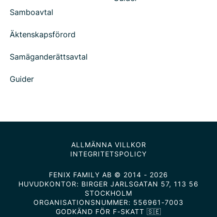
Samboavtal
Äktenskapsförord
Samäganderättsavtal
Guider
ALLMÄNNA VILLKOR
INTEGRITETSPOLICY
FENIX FAMILY AB © 2014 - 2026
HUVUDKONTOR: BIRGER JARLSGATAN 57, 113 56
STOCKHOLM
ORGANISATIONSNUMMER: 556961-7003
GODKÄND FÖR F-SKATT 🇸🇪