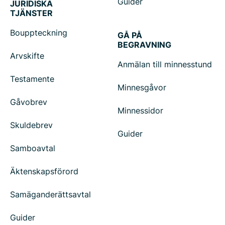
Guider
JURIDISKA
TJÄNSTER
Bouppteckning
GÅ PÅ
BEGRAVNING
Arvskifte
Anmälan till minnesstund
Testamente
Minnesgåvor
Gåvobrev
Minnessidor
Skuldebrev
Guider
Samboavtal
Äktenskapsförord
Samäganderättsavtal
Guider