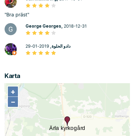
"Bra präst"
George Georges,
2018-12-31
2019-01-29
دادو الحلوة,
Karta
+
+
−
−