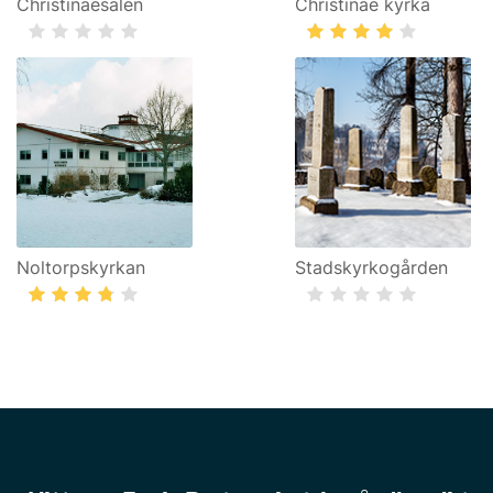
Christinaesalen
Christinae kyrka
Noltorpskyrkan
Stadskyrkogården