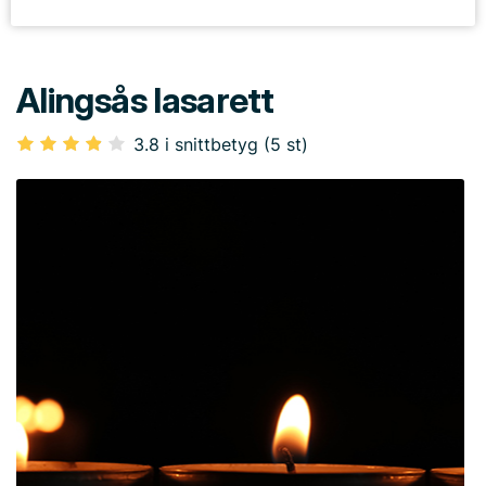
Alingsås lasarett
3.8 i snittbetyg (5 st)