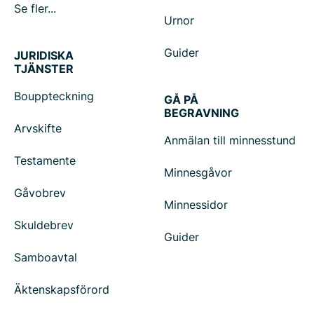
Se fler...
Urnor
Guider
JURIDISKA
TJÄNSTER
Bouppteckning
GÅ PÅ
BEGRAVNING
Arvskifte
Anmälan till minnesstund
Testamente
Minnesgåvor
Gåvobrev
Minnessidor
Skuldebrev
Guider
Samboavtal
Äktenskapsförord