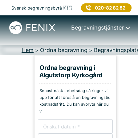
020-82 82 82
Svensk begravningsbyrå 🇸🇪
Begravningstjänster
Hem
Ordna begravning
Begravningsplat
>
>
Ordna begravning i
Algutstorp Kyrkogård
Platser i Vårgårda
Senast nästa arbetsdag så ringer vi
Kyrkor & kapell
upp för att föreslå en begravningstid
kostnadsfritt. Du kan avbryta när du
Begravningsplatser
vill.
Församlingshem
Bårhus