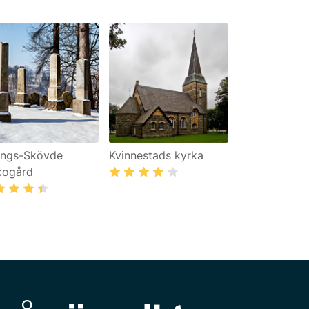
lings-Skövde
Kvinnestads kyrka
kogård