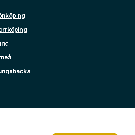
önköping
orrköping
und
Umeå
Kungsbacka