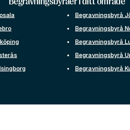
Begravningsbyråer i ditt område
psala
Begravningsbyrå J
ebro
Begravningsbyrå N
nköping
Begravningsbyrå L
sterås
Begravningsbyrå 
lsingborg
Begravningsbyrå 