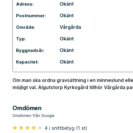
Okänt
Adress:
Okänt
Postnummer:
Vårgårda
Område:
Okänt
Typ:
Okänt
Byggnadsår:
Okänt
Kapacitet:
Om man ska ordna gravsättning i en minneslund eller
möjligt val. Algutstorp Kyrkogård tillhör Vårgårda 
Omdömen
Omdömen från Google
4 i snittbetyg (1 st)