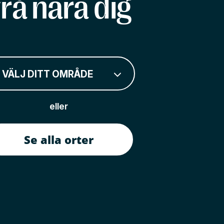
rå nära dig
VÄLJ DITT OMRÅDE
eller
Se alla orter