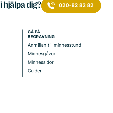
i hjälpa dig?
020-82 82 82
GÅ PÅ
BEGRAVNING
Anmälan till minnesstund
Minnesgåvor
Minnessidor
Guider