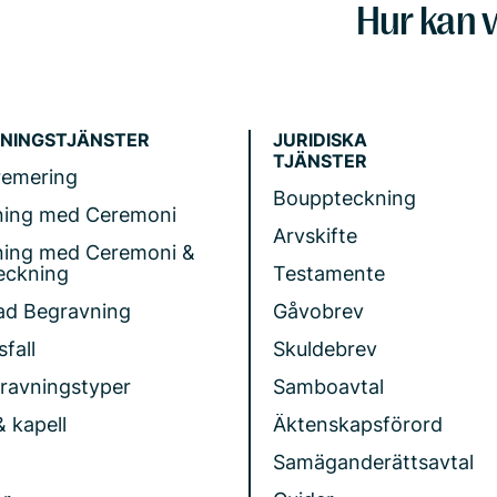
Hur kan v
NINGSTJÄNSTER
JURIDISKA
TJÄNSTER
remering
Bouppteckning
ning med Ceremoni
Arvskifte
ning med Ceremoni &
eckning
Testamente
ad Begravning
Gåvobrev
fall
Skuldebrev
gravningstyper
Samboavtal
& kapell
Äktenskapsförord
Samäganderättsavtal