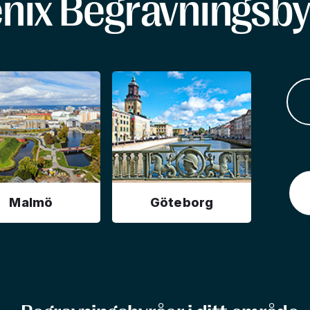
enix Begravningsby
Malmö
Göteborg