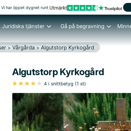
Vi har öppet dygnet runt
Juridiska tjänster
Gå på begravning
Minn
ser
Vårgårda
Algutstorp Kyrkogård
>
>
Algutstorp Kyrkogård
4 i snittbetyg (1 st)