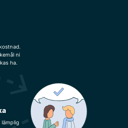
 kostnad.
skemål ni
nkas ha.
ka
 lämplig