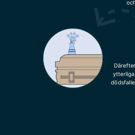
och
Därefte
ytterlig
dödsfalle