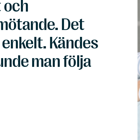
t och
emötande. Det
 enkelt. Kändes
unde man följa