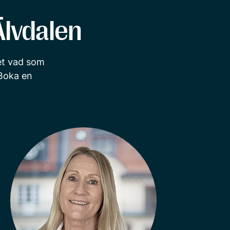
Älvdalen
vet vad som
Boka en