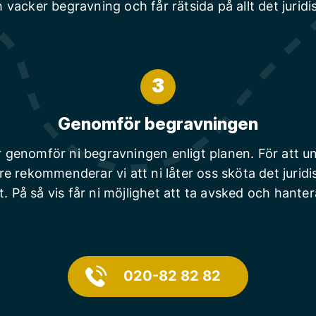
 vacker begravning och får rätsida på allt det juridi
3
Genomför begravningen
r genomför ni begravningen enligt planen. För att un
are rekommenderar vi att ni låter oss sköta det juridi
t. På så vis får ni möjlighet att ta avsked och hanter
020-82 82 82