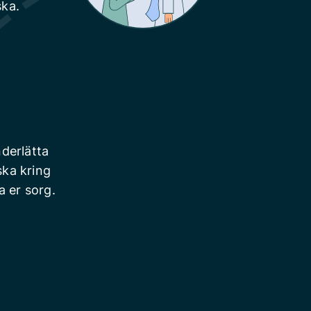
ska.
derlätta
ska kring
a er sorg.