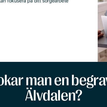
an fokusera på ditt sorgearbete
okar man en begrav
Älvdalen?