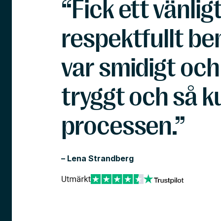
“Fick ett vänlig
respektfullt b
var smidigt och
tryggt och så k
processen.”
– Lena Strandberg