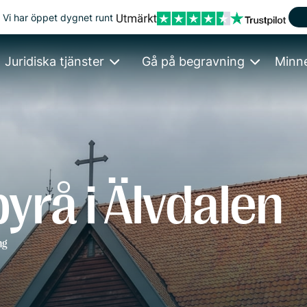
Vi har öppet dygnet runt
Juridiska tjänster
Gå på begravning
Minn
yrå i Älvdalen
ng