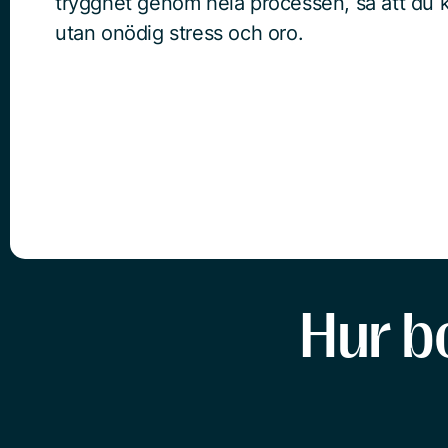
trygghet genom hela processen, så att du k
utan onödig stress och oro.
Hur b