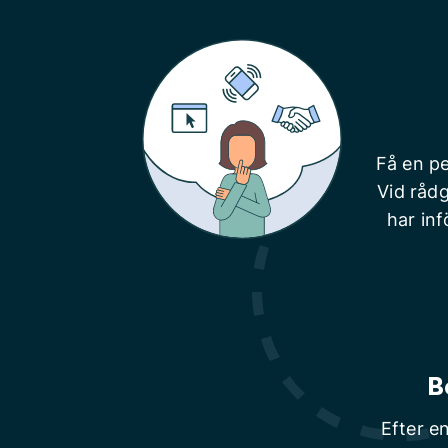
Få en pe
Vid rådg
har inf
B
Efter e