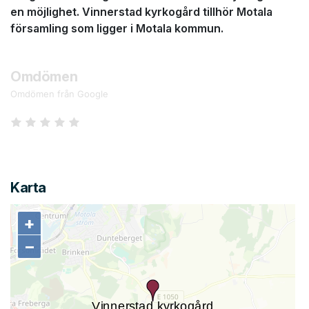
en möjlighet. Vinnerstad kyrkogård tillhör Motala
församling som ligger i Motala kommun.
Omdömen
Omdömen från Google
Karta
+
+
−
−