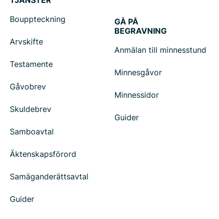
TJÄNSTER
Bouppteckning
GÅ PÅ
BEGRAVNING
Arvskifte
Anmälan till minnesstund
Testamente
Minnesgåvor
Gåvobrev
Minnessidor
Skuldebrev
Guider
Samboavtal
Äktenskapsförord
Samäganderättsavtal
Guider