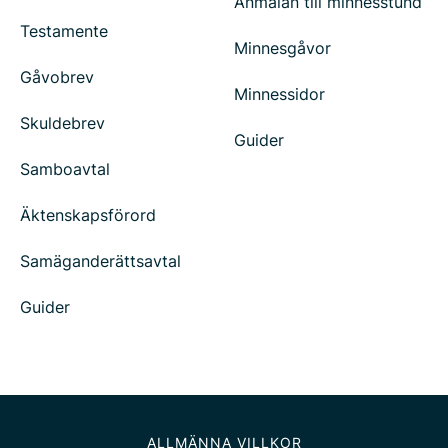
Anmälan till minnesstund
Testamente
Minnesgåvor
Gåvobrev
Minnessidor
Skuldebrev
Guider
Samboavtal
Äktenskapsförord
Samäganderättsavtal
Guider
ALLMÄNNA VILLKOR