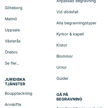
Anpassad Begravning
Göteborg
Vid dödsfall
Malmö
Alla begravningstyper
Uppsala
Kyrkor & kapell
Västerås
Kistor
Örebro
Blommor
Se fler...
Urnor
Guider
JURIDISKA
TJÄNSTER
Bouppteckning
GÅ PÅ
BEGRAVNING
Arvskifte