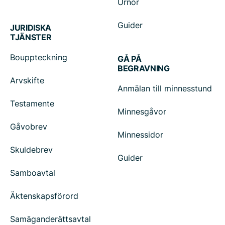
Urnor
Guider
JURIDISKA
TJÄNSTER
Bouppteckning
GÅ PÅ
BEGRAVNING
Arvskifte
Anmälan till minnesstund
Testamente
Minnesgåvor
Gåvobrev
Minnessidor
Skuldebrev
Guider
Samboavtal
Äktenskapsförord
Samäganderättsavtal