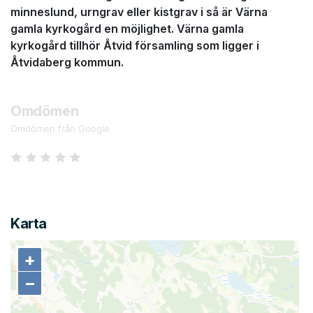
minneslund, urngrav eller kistgrav i så är Värna
gamla kyrkogård en möjlighet. Värna gamla
kyrkogård tillhör Åtvid församling som ligger i
Åtvidaberg kommun.
Omdömen
Omdömen från Google
Karta
+
+
−
−