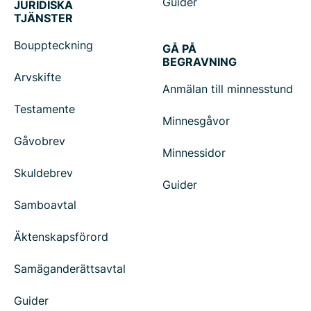
Guider
JURIDISKA
TJÄNSTER
Bouppteckning
GÅ PÅ
BEGRAVNING
Arvskifte
Anmälan till minnesstund
Testamente
Minnesgåvor
Gåvobrev
Minnessidor
Skuldebrev
Guider
Samboavtal
Äktenskapsförord
Samäganderättsavtal
Guider