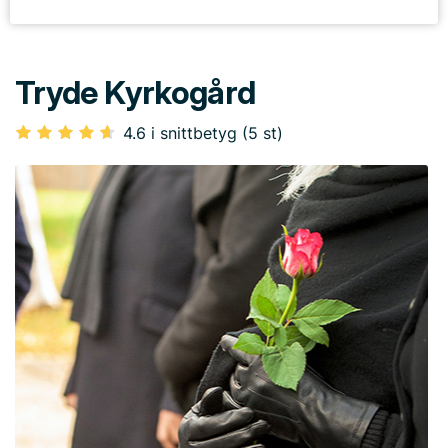
Tryde Kyrkogård
4.6 i snittbetyg (5 st)