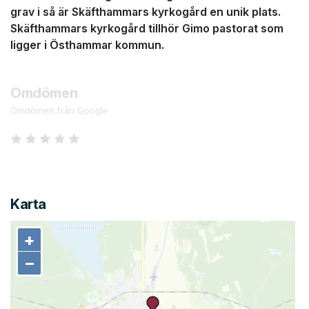
grav i så är Skäfthammars kyrkogård en unik plats.
Skäfthammars kyrkogård tillhör Gimo pastorat som
ligger i Östhammar kommun.
Omdömen
Omdömen från Google
Karta
+
+
−
−