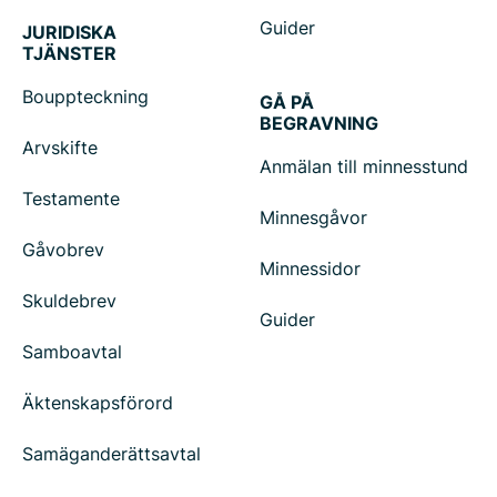
Guider
JURIDISKA
TJÄNSTER
Bouppteckning
GÅ PÅ
BEGRAVNING
Arvskifte
Anmälan till minnesstund
Testamente
Minnesgåvor
Gåvobrev
Minnessidor
Skuldebrev
Guider
Samboavtal
Äktenskapsförord
Samäganderättsavtal