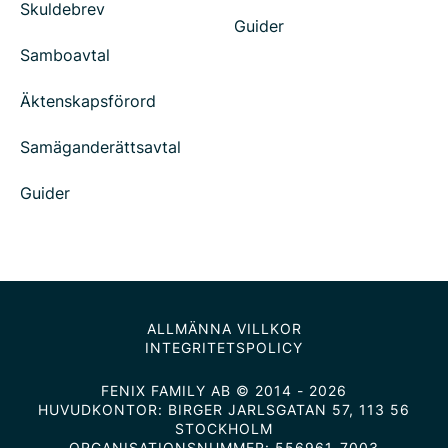
Skuldebrev
Guider
Samboavtal
Äktenskapsförord
Samäganderättsavtal
Guider
ALLMÄNNA VILLKOR
INTEGRITETSPOLICY
FENIX FAMILY AB © 2014 - 2026
HUVUDKONTOR: BIRGER JARLSGATAN 57, 113 56
STOCKHOLM
ORGANISATIONSNUMMER: 556961-7003