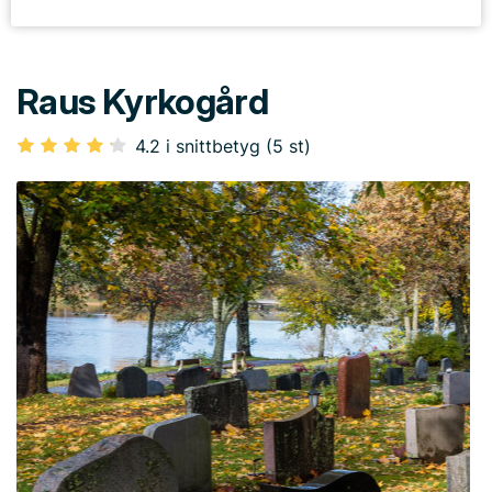
Raus Kyrkogård
4.2 i snittbetyg (5 st)