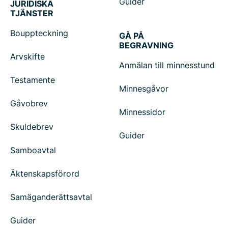
Guider
JURIDISKA
TJÄNSTER
Bouppteckning
GÅ PÅ
BEGRAVNING
Arvskifte
Anmälan till minnesstund
Testamente
Minnesgåvor
Gåvobrev
Minnessidor
Skuldebrev
Guider
Samboavtal
Äktenskapsförord
Samäganderättsavtal
Guider