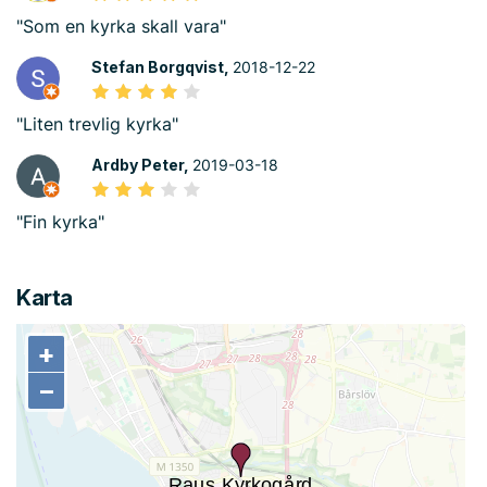
"Som en kyrka skall vara"
Stefan Borgqvist,
2018-12-22
"Liten trevlig kyrka"
Ardby Peter,
2019-03-18
"Fin kyrka"
Karta
+
+
−
−