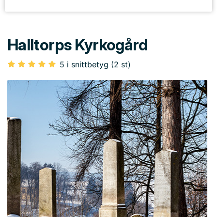
Halltorps Kyrkogård
5 i snittbetyg (2 st)