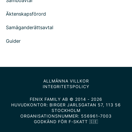
Samboavtal
Äktenskapsförord
Samäganderättsavtal
Guider
ALLMÄNNA VILLKOR
INTEGRITETSPOLICY
FENIX FAMILY AB © 2014 - 2026
HUVUDKONTOR: BIRGER JARLSGATAN 57, 113 56
STOCKHOLM
ORGANISATIONSNUMMER: 556961-7003
GODKÄND FÖR F-SKATT 🇸🇪