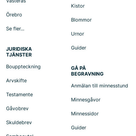
Västerås
Kistor
Örebro
Blommor
Se fler...
Urnor
Guider
JURIDISKA
TJÄNSTER
Bouppteckning
GÅ PÅ
BEGRAVNING
Arvskifte
Anmälan till minnesstund
Testamente
Minnesgåvor
Gåvobrev
Minnessidor
Skuldebrev
Guider