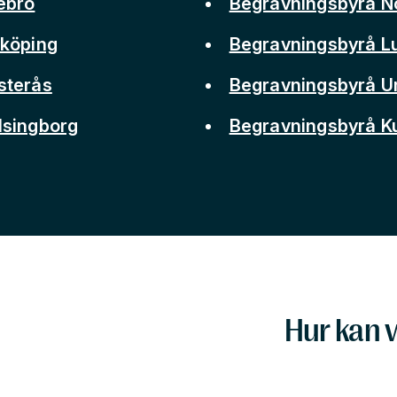
ebro
Begravningsbyrå N
nköping
Begravningsbyrå L
sterås
Begravningsbyrå 
lsingborg
Begravningsbyrå 
Hur kan v