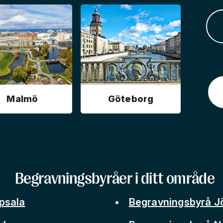
Malmö
Göteborg
Begravningsbyråer i ditt område
psala
Begravningsbyrå J