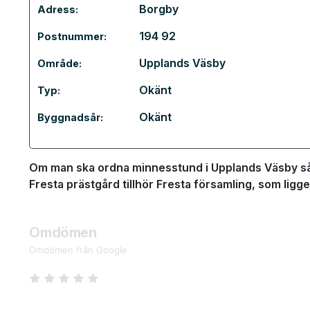
Borgby
Adress:
194 92
Postnummer:
Upplands Väsby
Område:
Okänt
Typ:
Okänt
Byggnadsår:
Om man ska ordna minnesstund i Upplands Väsby så ä
Fresta prästgård tillhör Fresta församling, som lig
Omdömen
Omdömen från Google