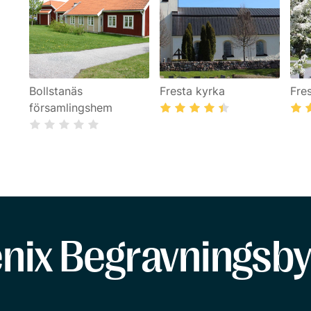
Bollstanäs
Fresta kyrka
Fre
församlingshem
enix Begravningsby