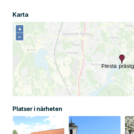
Karta
+
+
−
−
Platser i närheten