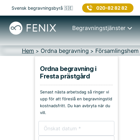
020-82 82 82
Svensk begravningsbyrå 🇸🇪
Begravningstjänster
Hem
Ordna begravning
Församlingshem
>
>
Ordna begravning i
Fresta prästgård
Platser i Upplands
Väsby
Senast nästa arbetsdag så ringer vi
upp för att föreslå en begravningstid
Kyrkor & kapell
kostnadsfritt. Du kan avbryta när du
vill.
Begravningsplatser
Församlingshem