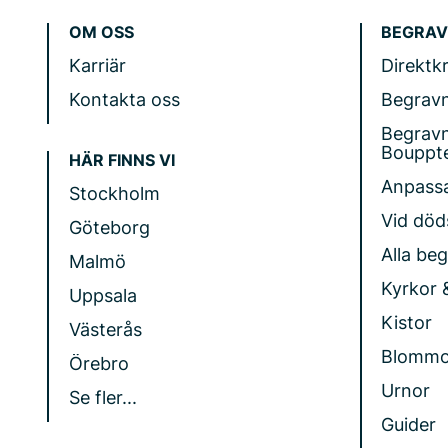
OM OSS
BEGRAV
Karriär
Direktk
Kontakta oss
Begrav
Begrav
Bouppt
HÄR FINNS VI
Anpass
Stockholm
Vid döds
Göteborg
Alla be
Malmö
Kyrkor 
Uppsala
Kistor
Västerås
Blommo
Örebro
Urnor
Se fler...
Guider