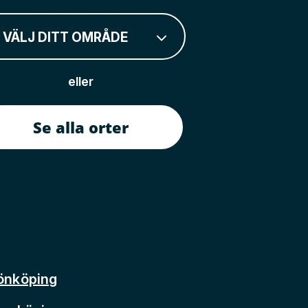
VÄLJ DITT OMRÅDE
eller
Se alla orter
önköping