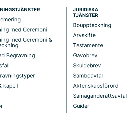
NINGSTJÄNSTER
JURIDISKA
TJÄNSTER
remering
Bouppteckning
ning med Ceremoni
Arvskifte
ning med Ceremoni &
eckning
Testamente
ad Begravning
Gåvobrev
fall
Skuldebrev
gravningstyper
Samboavtal
& kapell
Äktenskapsförord
Samäganderättsavtal
r
Guider