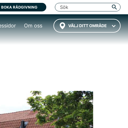
BOKA RÅDGIVNING
essidor
Om oss
VÄLJ DITT OMRÅDE