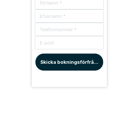
Bårhus
Skicka bokningsförfrågan