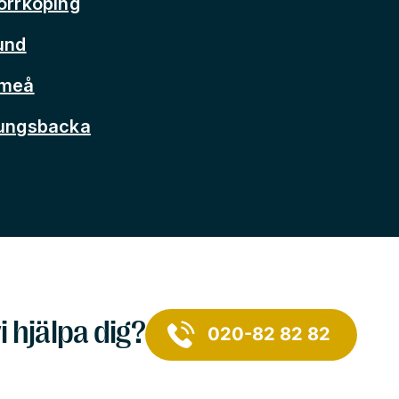
orrköping
und
Umeå
Kungsbacka
i hjälpa dig?
020-82 82 82