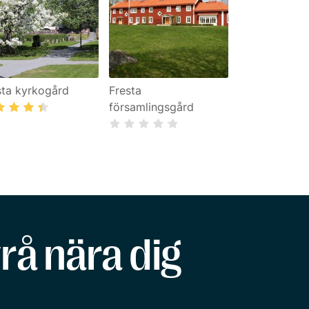
sta kyrkogård
Fresta
församlingsgård
rå nära dig