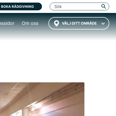
BOKA RÅDGIVNING
essidor
Om oss
VÄLJ DITT OMRÅDE