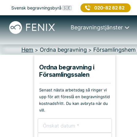
020-82 82 82
Svensk begravningsbyrå 🇸🇪
Begravningstjänster
Hem
Ordna begravning
Församlingshem
>
>
Ordna begravning i
Församlingssalen
Platser i Stockholm
Senast nästa arbetsdag så ringer vi
Kyrkor & kapell
upp för att föreslå en begravningstid
kostnadsfritt. Du kan avbryta när du
Begravningsplatser
vill.
Församlingshem
Bårhus