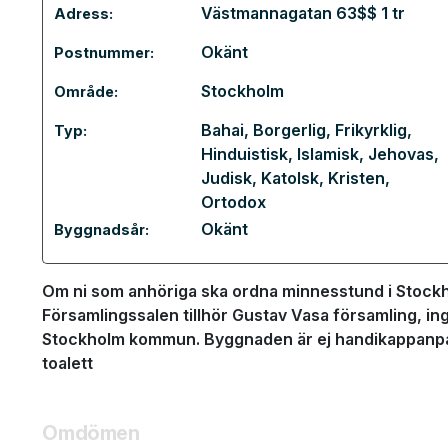
Västmannagatan 63$$ 1 tr
Adress:
Okänt
Postnummer:
Stockholm
Område:
Bahai
,
Borgerlig
,
Frikyrklig
,
Typ:
Hinduistisk
,
Islamisk
,
Jehovas
,
Judisk
,
Katolsk
,
Kristen
,
Ortodox
Okänt
Byggnadsår:
Om ni som anhöriga ska ordna minnesstund i Stockho
Församlingssalen tillhör Gustav Vasa församling, ing
Stockholm kommun. Byggnaden är ej handikappanpass
toalett
Omdömen