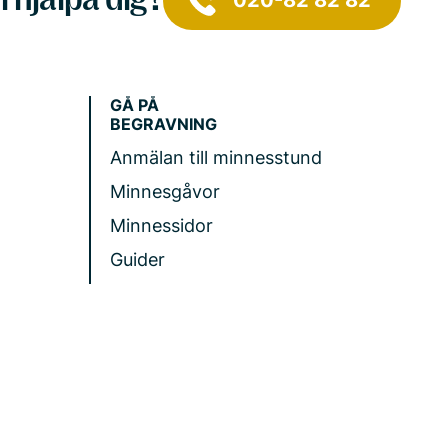
020-82 82 82
GÅ PÅ
BEGRAVNING
Anmälan till minnesstund
Minnesgåvor
Minnessidor
Guider