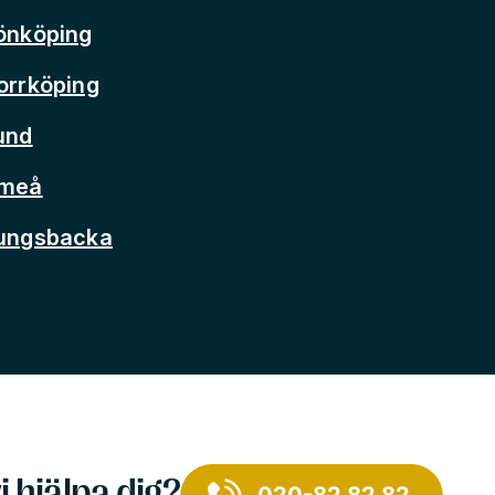
önköping
orrköping
und
Umeå
Kungsbacka
i hjälpa dig?