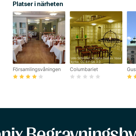
Platser i närheten
Udo Schröter
,
Krypta Gustav Vasa
kyrka
,
CC BY-SA 3.0
Församlingsvåningen
Columbariet
Gus
enix Begravningsby