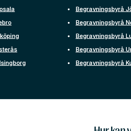
psala
Begravningsbyrå J
ebro
Begravningsbyrå N
nköping
Begravningsbyrå L
sterås
Begravningsbyrå 
lsingborg
Begravningsbyrå 
Hur kan v