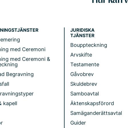
NINGSTJÄNSTER
JURIDISKA
TJÄNSTER
remering
Bouppteckning
ning med Ceremoni
Arvskifte
ning med Ceremoni &
eckning
Testamente
ad Begravning
Gåvobrev
fall
Skuldebrev
gravningstyper
Samboavtal
& kapell
Äktenskapsförord
Samäganderättsavtal
r
Guider