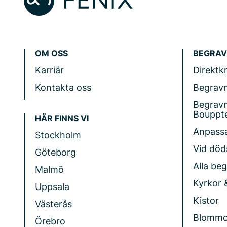
OM OSS
BEGRAV
Karriär
Direktk
Kontakta oss
Begrav
Begrav
Bouppt
HÄR FINNS VI
Anpass
Stockholm
Vid döds
Göteborg
Alla be
Malmö
Kyrkor 
Uppsala
Kistor
Västerås
Blommo
Örebro