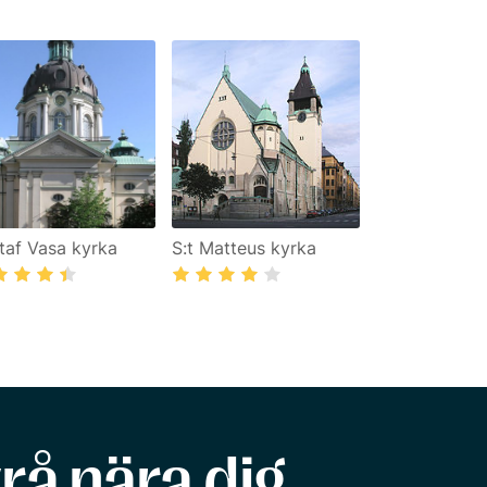
taf Vasa kyrka
S:t Matteus kyrka
rå nära dig