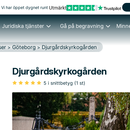
Vi har öppet dygnet runt
Juridiska tjänster
Gå på begravning
Minn
ser
Göteborg
Djurgårdskyrkogården
>
>
Djurgårdskyrkogården
5 i snittbetyg (1 st)