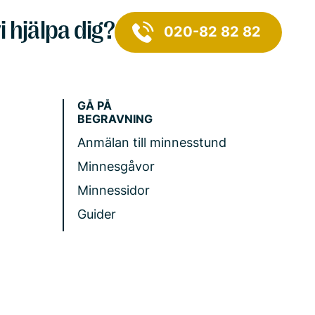
i hjälpa dig?
020-82 82 82
GÅ PÅ
BEGRAVNING
Anmälan till minnesstund
Minnesgåvor
Minnessidor
Guider