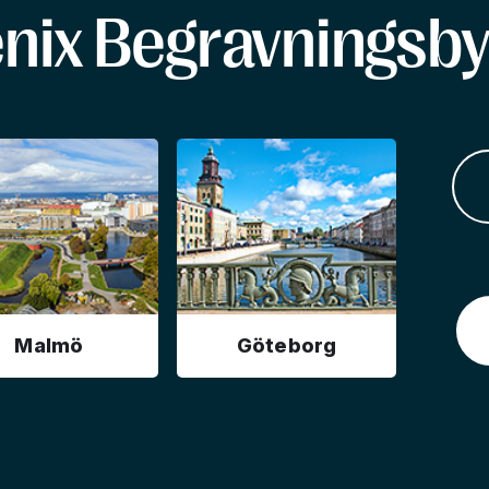
enix Begravningsby
Malmö
Göteborg