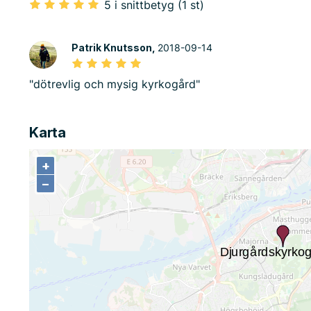
5 i snittbetyg (1 st)
Patrik Knutsson,
2018-09-14
"dötrevlig och mysig kyrkogård"
Karta
+
+
−
−