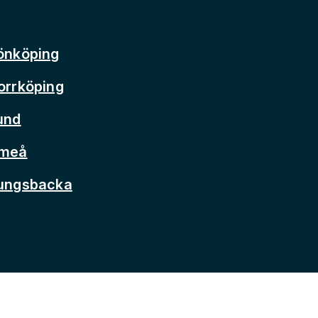
önköping
orrköping
und
Umeå
Kungsbacka