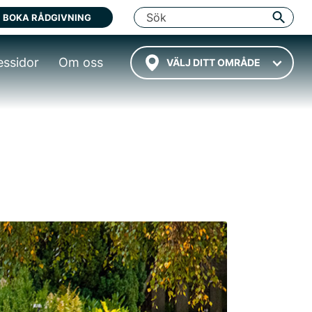
BOKA RÅDGIVNING
essidor
Om oss
VÄLJ DITT OMRÅDE