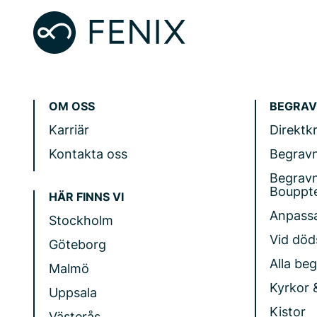
OM OSS
BEGRAV
Karriär
Direktk
Kontakta oss
Begrav
Begrav
Bouppt
HÄR FINNS VI
Anpass
Stockholm
Vid döds
Göteborg
Alla be
Malmö
Kyrkor 
Uppsala
Kistor
Västerås