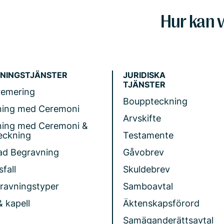
Hur kan v
NINGSTJÄNSTER
JURIDISKA
TJÄNSTER
remering
Bouppteckning
ning med Ceremoni
Arvskifte
ning med Ceremoni &
eckning
Testamente
ad Begravning
Gåvobrev
fall
Skuldebrev
gravningstyper
Samboavtal
& kapell
Äktenskapsförord
Samäganderättsavtal