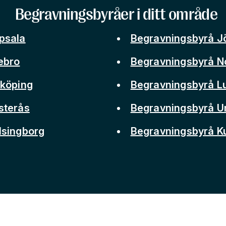
Begravningsbyråer i ditt område
psala
Begravningsbyrå J
ebro
Begravningsbyrå N
nköping
Begravningsbyrå L
sterås
Begravningsbyrå 
lsingborg
Begravningsbyrå 