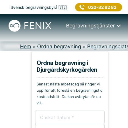
020-82 82 82
Svensk begravningsbyrå 🇸🇪
Begravningstjänster
Hem
Ordna begravning
Begravningsplat
>
>
Ordna begravning i
Djurgårdskyrkogården
Platser i Göteborg
Senast nästa arbetsdag så ringer vi
Kyrkor & kapell
upp för att föreslå en begravningstid
kostnadsfritt. Du kan avbryta när du
Begravningsplatser
vill.
Församlingshem
Bårhus