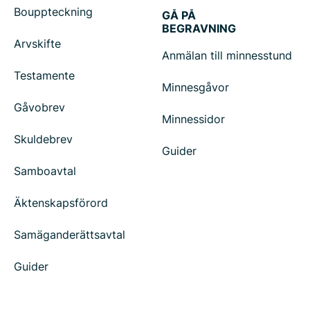
Bouppteckning
GÅ PÅ
BEGRAVNING
Arvskifte
Anmälan till minnesstund
Testamente
Minnesgåvor
Gåvobrev
Minnessidor
Skuldebrev
Guider
Samboavtal
Äktenskapsförord
Samäganderättsavtal
Guider