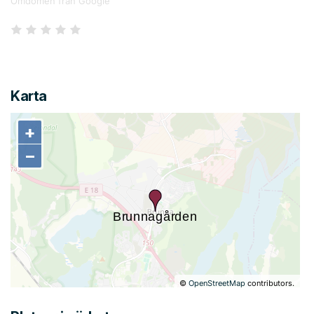
Omdömen från Google
Karta
+
+
−
−
©
OpenStreetMap
contributors.