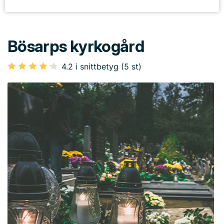
Bösarps kyrkogård
4.2 i snittbetyg (5 st)