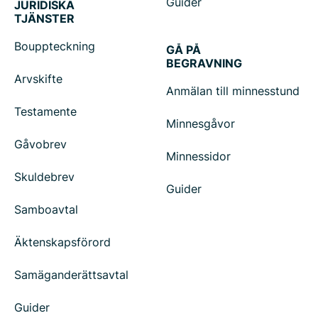
Guider
JURIDISKA
TJÄNSTER
Bouppteckning
GÅ PÅ
BEGRAVNING
Arvskifte
Anmälan till minnesstund
Testamente
Minnesgåvor
Gåvobrev
Minnessidor
Skuldebrev
Guider
Samboavtal
Äktenskapsförord
Samäganderättsavtal
Guider