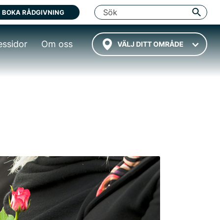
BOKA RÅDGIVNING
essidor
Om oss
VÄLJ DITT OMRÅDE