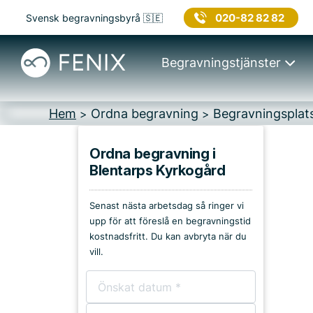
020-82 82 82
Svensk begravningsbyrå 🇸🇪
Begravningstjänster
Hem
Ordna begravning
Begravningsplat
>
>
Ordna begravning i
Blentarps Kyrkogård
Platser i Sjöbo
Senast nästa arbetsdag så ringer vi
Kyrkor & kapell
upp för att föreslå en begravningstid
kostnadsfritt. Du kan avbryta när du
Begravningsplatser
vill.
Församlingshem
Bårhus