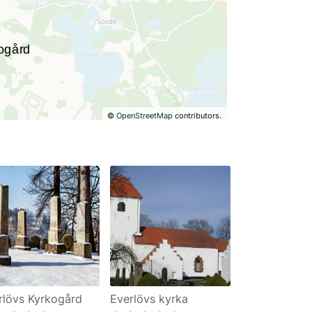
©
OpenStreetMap
contributors.
rlövs Kyrkogård
Everlövs kyrka