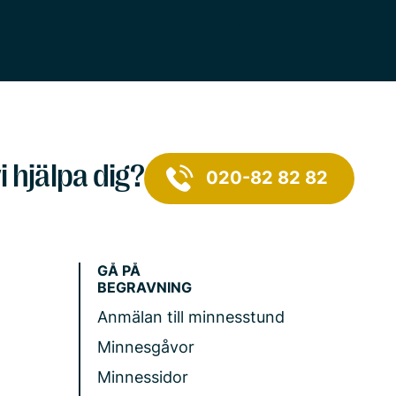
i hjälpa dig?
020-82 82 82
GÅ PÅ
BEGRAVNING
Anmälan till minnesstund
Minnesgåvor
Minnessidor