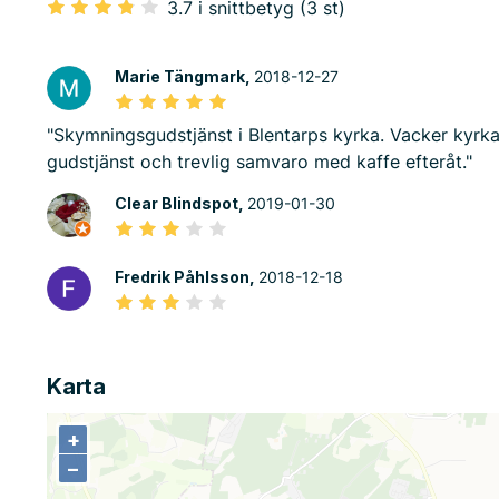
3.7 i snittbetyg (3 st)
Marie Tängmark,
2018-12-27
"Skymningsgudstjänst i Blentarps kyrka. Vacker kyrka
gudstjänst och trevlig samvaro med kaffe efteråt."
Clear Blindspot,
2019-01-30
Fredrik Påhlsson,
2018-12-18
Karta
+
+
−
−