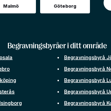
Malmö
Göteborg
Begravningsbyråer i ditt område
psala
Begravningsbyrå J
ebro
Begravningsbyrå N
nköping
Begravningsbyrå L
sterås
Begravningsbyrå 
lsingborg
Begravningsbyrå 