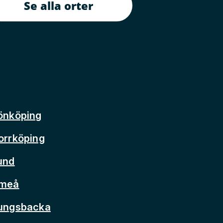
Se alla orter
önköping
orrköping
und
Umeå
Kungsbacka