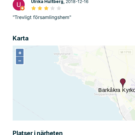
Ulrika Hultberg,
2018-12-16
"Trevligt församlingshem"
Karta
+
+
−
−
Platser i närheten