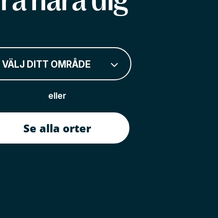
rå nära dig
VÄLJ DITT OMRÅDE
eller
Se alla orter