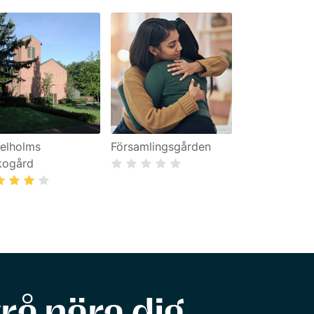
elholms
Församlingsgården
kogård