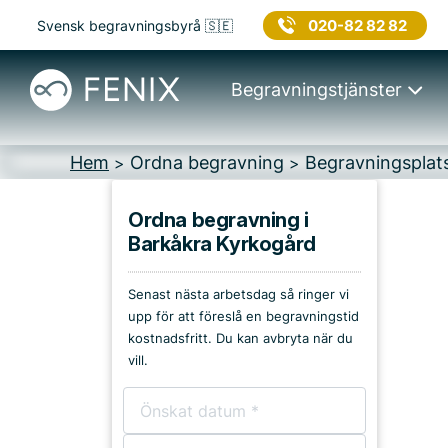
020-82 82 82
Svensk begravningsbyrå 🇸🇪
Begravningstjänster
Hem
Ordna begravning
Begravningsplat
>
>
Ordna begravning i
Barkåkra Kyrkogård
Platser i Ängelholm
Senast nästa arbetsdag så ringer vi
Kyrkor & kapell
upp för att föreslå en begravningstid
kostnadsfritt. Du kan avbryta när du
Begravningsplatser
vill.
Församlingshem
Bårhus