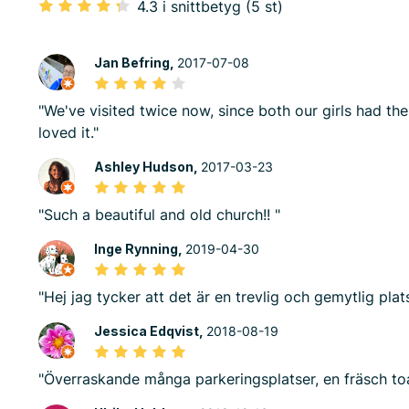
4.3 i snittbetyg (5 st)
Jan Befring,
2017-07-08
"We've visited twice now, since both our girls had the
loved it."
Ashley Hudson,
2017-03-23
"Such a beautiful and old church!! "
Inge Rynning,
2019-04-30
"Hej jag tycker att det är en trevlig och gemytlig plat
Jessica Edqvist,
2018-08-19
"Överraskande många parkeringsplatser, en fräsch toa