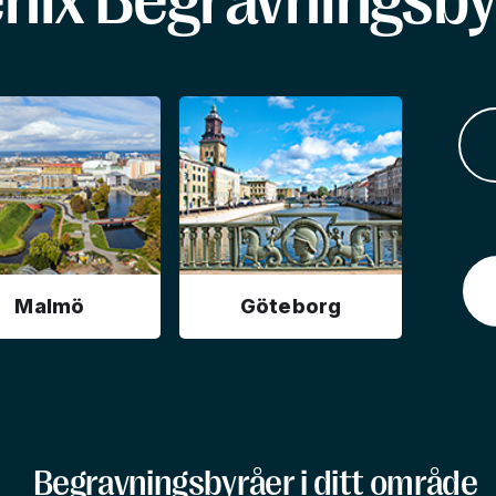
enix Begravningsby
Malmö
Göteborg
Begravningsbyråer i ditt område