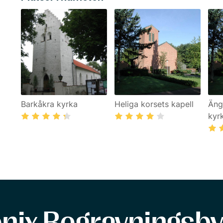
Barkåkra kyrka
Heliga korsets kapell
Äng
kyr