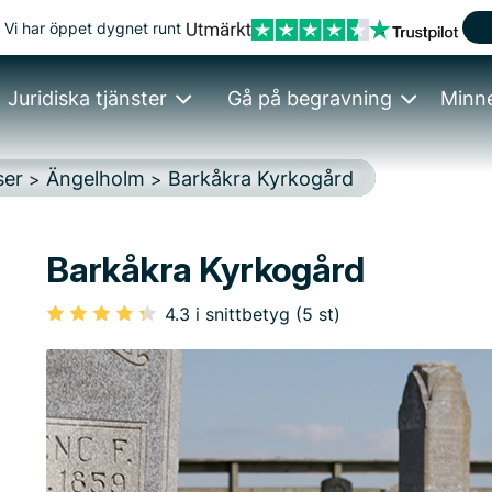
Vi har öppet dygnet runt
Juridiska tjänster
Gå på begravning
Minn
ser
Ängelholm
Barkåkra Kyrkogård
>
>
Barkåkra Kyrkogård
4.3 i snittbetyg (5 st)