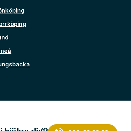
önköping
orrköping
und
Umeå
Kungsbacka