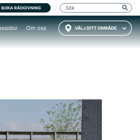
BOKA RÅDGIVNING
essidor
Om oss
VÄLJ DITT OMRÅDE