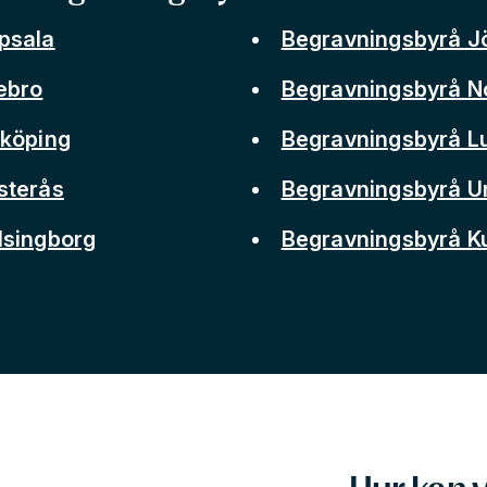
psala
Begravningsbyrå J
ebro
Begravningsbyrå N
nköping
Begravningsbyrå L
sterås
Begravningsbyrå 
lsingborg
Begravningsbyrå 